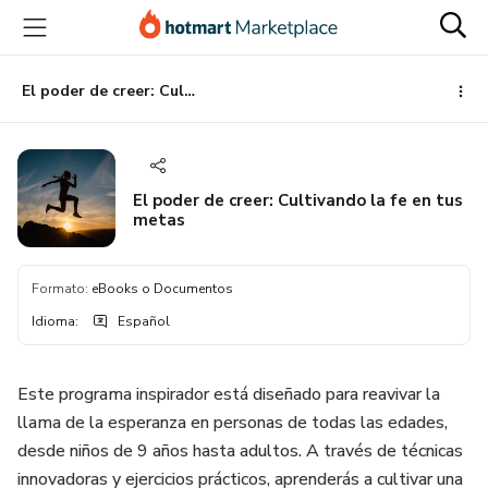
Ir
Ir
Ir
al
a
al
contenido
la
pie
principal
página
de
El poder de creer: Cultivando la fe en tus metas
de
página
pago
El poder de creer: Cultivando la fe en tus
metas
Formato
:
eBooks o Documentos
Idioma
:
Español
Este programa inspirador está diseñado para reavivar la
llama de la esperanza en personas de todas las edades,
desde niños de 9 años hasta adultos. A través de técnicas
innovadoras y ejercicios prácticos, aprenderás a cultivar una