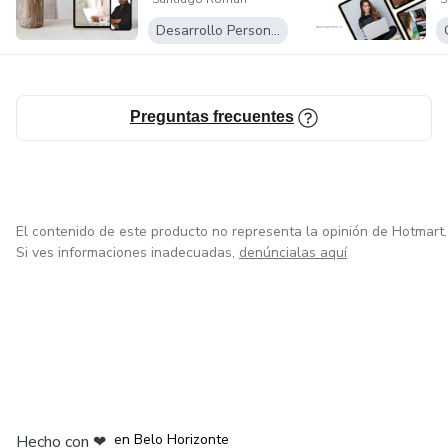
Desarrollo Personal
Si estás buscando alcanzar tus metas y transformar tu
vida, no puedes dejar pasar esta oportunidad de aprender
de la mano de Santiago Román, un experto en el
Preguntas frecuentes
cumplimiento de metas que ha cambiado la vida de
muchas mujeres en todo el mundo. ¡No esperes más y
únete a esta transformadora experiencia!
El contenido de este producto no representa la opinión de Hotmart.
Si ves informaciones inadecuadas,
denúncialas aquí
en Ciudad de México
en Bogotá
en Amsterdam
en Madrid
en Belo Horizonte
Hecho con
❤