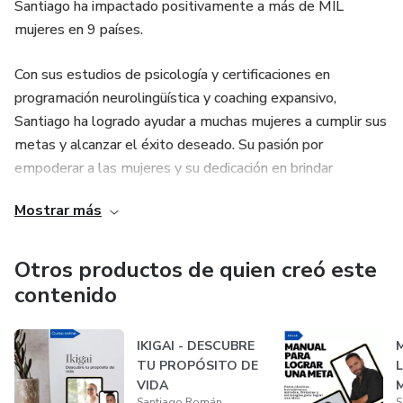
Santiago ha impactado positivamente a más de MIL
mujeres en 9 países.
Con sus estudios de psicología y certificaciones en
programación neurolingüística y coaching expansivo,
Santiago ha logrado ayudar a muchas mujeres a cumplir sus
metas y alcanzar el éxito deseado. Su pasión por
empoderar a las mujeres y su dedicación en brindar
herramientas efectivas de crecimiento personal lo han
Mostrar más
motivado a crear este producto digital.
Con sus productos, Santiago busca llegar a un mayor
Otros productos de quien creó este
número de mujeres y compartir sus conocimientos y
contenido
estrategias probadas para lograr el éxito en cualquier
ámbito de la vida. Su reciente gira de conferencias por
IKIGAI - DESCUBRE
España, en las ciudades de Barcelona y Madrid, así como
TU PROPÓSITO DE
sus mentorías en varias ciudades de Europa y América, han
VIDA
demostrado el impacto y la relevancia de su trabajo.
Santiago Román
S