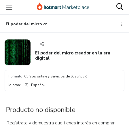
Ir
Ir
Ir
al
a
al
contenido
la
pie
principal
página
de
El poder del micro creador en la era digital
de
página
pago
El poder del micro creador en la era
digital
Formato
:
Cursos online y Servicios de Suscripción
Idioma
:
Español
Producto no disponible
¡Regístrate y demuestra que tienes interés en comprar!