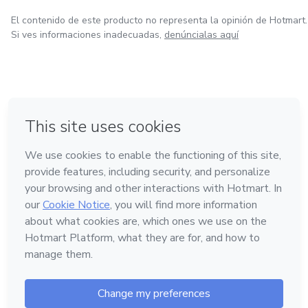
El contenido de este producto no representa la opinión de Hotmart.
Si ves informaciones inadecuadas,
denúncialas aquí
en Bogotá
en Amsterdam
en Madrid
en Ciudad de México
Hecho con
❤
en Belo Horizonte
Conoce Hotmart
Idioma
Español