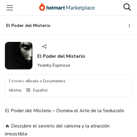
Ir
Ir
Ir
al
a
al
contenido
la
pie
principal
página
de
El Poder del Misterio
de
página
pago
El Poder del Misterio
Yoanky Espinosa
Formato
:
eBooks o Documentos
Idioma
:
Español
El Poder del Misterio – Domina el Arte de la Seducción
🔥 Descubre el secreto del carisma y la atracción
irresistible