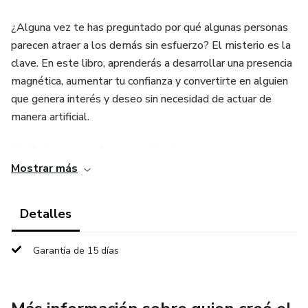
¿Alguna vez te has preguntado por qué algunas personas
parecen atraer a los demás sin esfuerzo? El misterio es la
clave. En este libro, aprenderás a desarrollar una presencia
magnética, aumentar tu confianza y convertirte en alguien
que genera interés y deseo sin necesidad de actuar de
manera artificial.
📖 ¿Qué encontrarás en este libro?
Mostrar más
✅ Cómo el misterio puede hacerte más atractivo en
cualquier interacción.
Detalles
✅ La diferencia entre seducción genuina y manipulación.
Garantía de 15 días
✅ Técnicas para mejorar tu lenguaje corporal y carisma.
✅ Ejercicios prácticos para desarrollar tu presencia