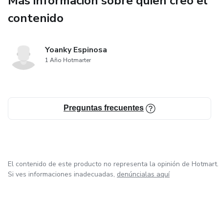
Más información sobre quien creó el
magnética.
contenido
✅ Casos históricos y literarios de personajes irresistibles.
Yoanky Espinosa
🚀 ¿Para quién es este libro?
1 Año Hotmarter
✔ Hombres y mujeres que quieren mejorar su confianza y
carisma.
Preguntas frecuentes
✔ Personas que buscan relaciones más profundas y
auténticas.
✔ Cualquiera que quiera destacar sin necesidad de forzar
El contenido de este producto no representa la opinión de Hotmart.
nada.
Si ves informaciones inadecuadas,
denúncialas aquí
🎯 ¿Por qué necesitas este libro?