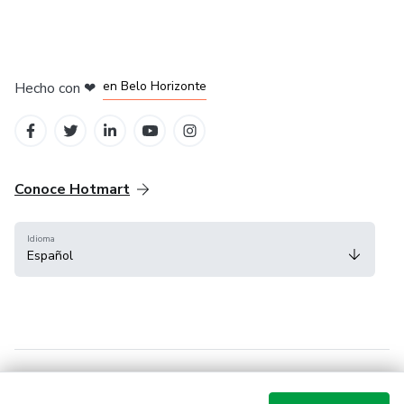
en Ciudad de México
en Bogotá
en Amsterdam
en Madrid
en Belo Horizonte
Hecho con
❤
Conoce Hotmart
Idioma
Español
FAQ
Términos
Privacidad
Cookies