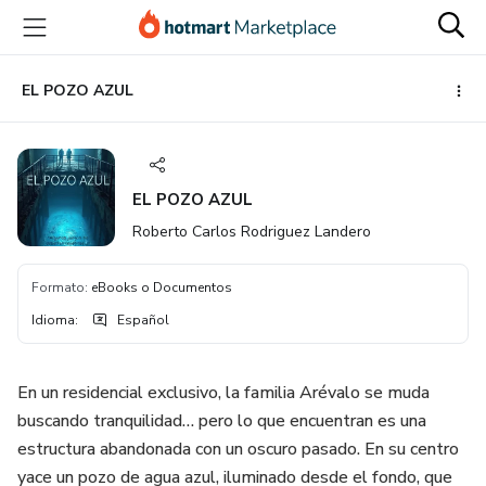
Ir
Ir
Ir
al
a
al
contenido
la
pie
principal
página
de
EL POZO AZUL
de
página
pago
EL POZO AZUL
Roberto Carlos Rodriguez Landero
Formato
:
eBooks o Documentos
Idioma
:
Español
En un residencial exclusivo, la familia Arévalo se muda
buscando tranquilidad… pero lo que encuentran es una
estructura abandonada con un oscuro pasado. En su centro
yace un pozo de agua azul, iluminado desde el fondo, que