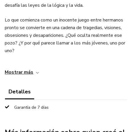
desafía las leyes de la lógica y la vida.
Lo que comienza como un inocente juego entre hermanos
pronto se convierte en una cadena de tragedias, visiones,
obsesiones y desapariciones. ¿Qué oculta realmente ese
pozo? ¿Y por qué parece llamar a los más jóvenes, uno por
uno?
El Pozo Azul es una novela corta de terror y suspenso
Mostrar más
psicológico que explora los vínculos familiares, el peso de
la culpa y los misterios que se ocultan en lo más
profundo… del agua y del alma.
Detalles
Garantía de 7 días