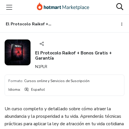
Ir
Ir
Ir
al
a
al
contenido
la
pie
principal
página
de
El Protocolo Raikof + Bonos Gratis + Garantía
de
página
pago
El Protocolo Raikof + Bonos Gratis +
Garantía
N1PLR
Formato
:
Cursos online y Servicios de Suscripción
Idioma
:
Español
Un curso completo y detallado sobre cómo atraer la
abundancia y la prosperidad a tu vida. Aprenderás técnicas
prácticas para aplicar la ley de atracción en tu vida cotidiana