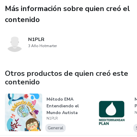
Más información sobre quien creó el
contenido
N1PLR
3 Año Hotmarter
Otros productos de quien creó este
contenido
Método EMA
M
Entendiendo el
P
Mundo Autista
N
N1PLR
General