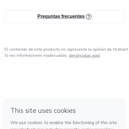
Preguntas frecuentes
El contenido de este producto no representa la opinión de Hotmart.
Si ves informaciones inadecuadas,
denúncialas aquí
en Bogotá
en Amsterdam
en Madrid
en Ciudad de México
Hecho con
❤
en Belo Horizonte