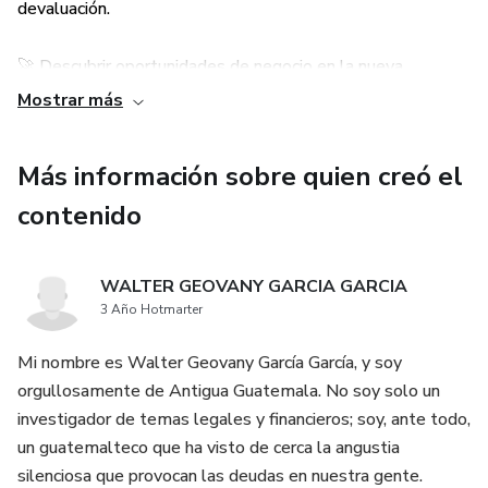
devaluación.
🚀 Descubrir oportunidades de negocio en la nueva
economía digital.
Mostrar más
🇬🇹 Fortalecer tu conocimiento sobre la soberanía y
Más información sobre quien creó el
estabilidad del país.
contenido
WALTER GEOVANY GARCIA GARCIA
3 Año Hotmarter
Mi nombre es Walter Geovany García García, y soy
orgullosamente de Antigua Guatemala. No soy solo un
investigador de temas legales y financieros; soy, ante todo,
un guatemalteco que ha visto de cerca la angustia
silenciosa que provocan las deudas en nuestra gente.