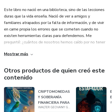
Este libro no nació en una biblioteca, sino de las lecciones
duras que la vida enseña. Nació de ver a amigos y
familiares atrapados por la falta de información, y de vivir
en carne propia los errores que se cometen cuando no
existen herramientas claras para defendernos. Me
pregunté: ¿cuántos de nosotros hemos caído por no tener
una guía? &nbsp;
Mostrar más
Mi pasión siempre ha sido la investigación, el análisis y,
sobre todo, hacer comprensible lo complejo. Decidí volcar
Otros productos de quien creó este
esa pasión en una misión: crear el manual que a mí me
contenido
hubiera gustado tener. Una herramienta para las nuevas
generaciones —millennials y los que vienen—, para que no
CRIPTOMONEDAS
repitan los tropiezos que otros sufrimos por falta de
Y SOBERANÍA
educación financiera y legal.
FINANCIERA PARA
WALTER GEOVANY GARCIA GARCIA
LATINOAMÉRICA Y