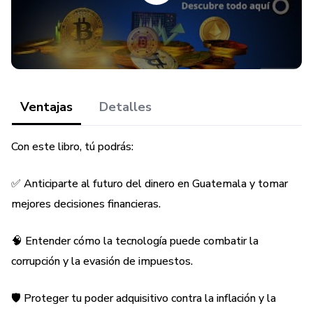
💪 La estrategia para fortalecer nuestra soberanía
monetaria y crear una Centroamérica más próspera.
🚨 Los riesgos ocultos y los enemigos internos y externos
que se oponen a este cambio.
Ventajas
Detalles
No es un libro técnico y aburrido. Es una guía esencial para
entender el futuro del dinero en Guatemala. Prepárate
Con este libro, tú podrás:
para una transformación inevitable y toma el control de tu
futuro financiero. 🚀
✅ Anticiparte al futuro del dinero en Guatemala y tomar
mejores decisiones financieras.
¡No te quedes atrás! El futuro es digital. ¿Estás listo? 😉
🧠 Entender cómo la tecnología puede combatir la
¡Cómpralo ahora y sé parte de la vanguardia económica de
Guatemala! 🛒
corrupción y la evasión de impuestos.
🛡️ Proteger tu poder adquisitivo contra la inflación y la