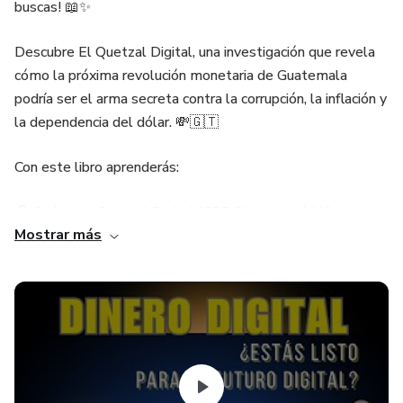
buscas! 📖✨
Descubre El Quetzal Digital, una investigación que revela
cómo la próxima revolución monetaria de Guatemala
podría ser el arma secreta contra la corrupción, la inflación y
la dependencia del dólar. 💸🇬🇹
Con este libro aprenderás:
🧠 Qué es el Quetzal Digital (CBDC) y por qué NO es
Mostrar más
como el Bitcoin.
🛡️ Cómo la tecnología puede blindar la economía contra la
corrupción y la devaluación.
🌍 Las lecciones de otros países como China, El Salvador y
Argentina, para no repetir sus errores.