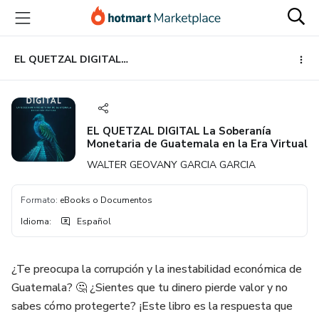
Ir
Ir
Ir
al
a
al
contenido
la
pie
principal
página
de
EL QUETZAL DIGITAL La Soberanía Monetaria de Guatemala en la Era Virtual
de
página
pago
EL QUETZAL DIGITAL La Soberanía
Monetaria de Guatemala en la Era Virtual
WALTER GEOVANY GARCIA GARCIA
Formato
:
eBooks o Documentos
Idioma
:
Español
¿Te preocupa la corrupción y la inestabilidad económica de
Guatemala? 🤔 ¿Sientes que tu dinero pierde valor y no
sabes cómo protegerte? ¡Este libro es la respuesta que