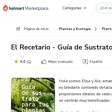
Ir
Ir
Ir
Categorías
al
a
al
contenido
la
pie
principal
página
de
Página de inicio
Plantas y Ecología
Plant
de
página
pago
El Recetario - Guía de Sustrat
5.0
(
1
)
Mejor evaluado
Español
Hola somos Elisa y Ale, amante
es brindarte contenido detalla
proporciones ideales de cada
se sentirán muy beneficiadas.