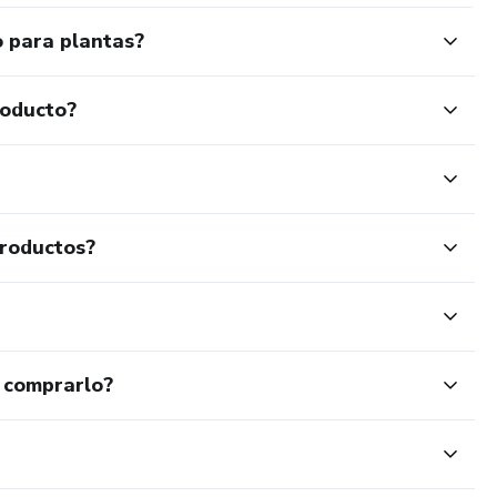
o para plantas?
roducto?
productos?
 comprarlo?