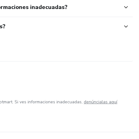
ormaciones inadecuadas?
s?
otmart. Si ves informaciones inadecuadas,
denúncialas aquí