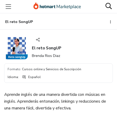
Ir
Ir
Ir
al
a
al
contenido
la
pie
principal
página
de
El reto SongUP
de
página
pago
El reto SongUP
Brenda Rios Diaz
Formato
:
Cursos online y Servicios de Suscripción
Idioma
:
Español
Aprende inglés de una manera divertida con músicas en
inglés. Aprenderás entonación, linkings y reducciones de
una manera fácil, divertida y efectiva.