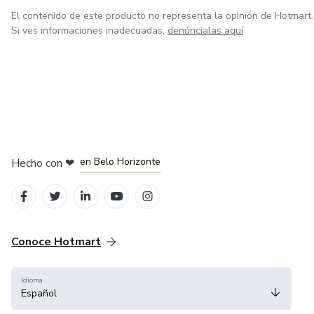
El contenido de este producto no representa la opinión de Hotmart.
Si ves informaciones inadecuadas,
denúncialas aquí
en Ciudad de México
en Bogotá
en Amsterdam
en Madrid
en Belo Horizonte
Hecho con
❤
Conoce Hotmart
Idioma
Español