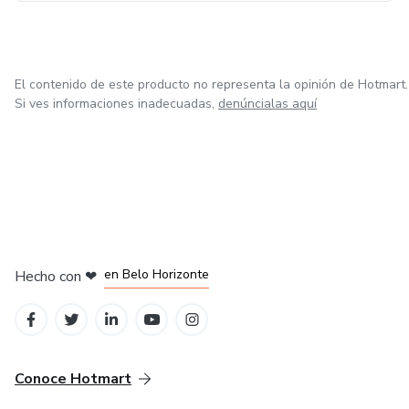
alto, desmintiendo las mentiras que el mundo promueve
sobre la identidad, la sexualidad y la homosexualidad.
Su vida es una carta expuesta que refleja la obra redentora
El contenido de este producto no representa la opinión de Hotmart.
de Cristo, porque cuando todo parecía imposible… ¡Él lo
Si ves informaciones inadecuadas,
denúncialas aquí
hizo posible!.
en Ciudad de México
en Bogotá
en Amsterdam
en Madrid
en Belo Horizonte
Hecho con
❤
Conoce Hotmart