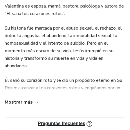
Valentina es esposa, mamá, pastora, psicóloga y autora de
“Él sana los corazones rotos”.
Su historia fue marcada por el abuso sexual, el rechazo, el
dolor, la angustia, el abandono, la inmoralidad sexual, la
homosexualidad y el intento de suicidio. Pero en el
momento más oscuro de su vida, Jesús irrumpió en su
historia y transformó su muerte en vida y vida en
abundancia.
Él sanó su corazón roto y le dio un propósito eterno en Su
Reino: alcanzar a los corazones rotos y engañados por un
sistema dominado por las tinieblas que los ha convencido
Mostrar más
de que no hay salida, para acompañarlos en un caminar a un
encuentro íntimo con Jesús.
Preguntas frecuentes
Hoy, Valentina levanta con valentía el nombre de Jesús en