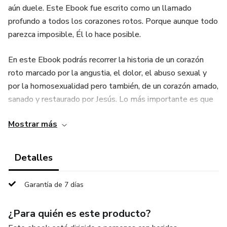
aún duele. Este Ebook fue escrito como un llamado
profundo a todos los corazones rotos. Porque aunque todo
parezca imposible, Él lo hace posible.
En este Ebook podrás recorrer la historia de un corazón
roto marcado por la angustia, el dolor, el abuso sexual y
por la homosexualidad pero también, de un corazón amado,
sanado y restaurado por Jesús. Lo más importante es que
por cada capítulo encontrarás un módulo que te
Mostrar más
acompañará en tu propio proceso de sanidad y encuentro
con Jesús.
Detalles
Nada está demasiado roto que no pueda ser hecho nuevo,
Garantía de 7 días
Empieza hoy tu proceso de sanidad y encuentro con Jesús.
Él sana los corazones rotos. Recuerda: cuando todo parece
¿Para quién es este producto?
imposible, Él lo hace posible.