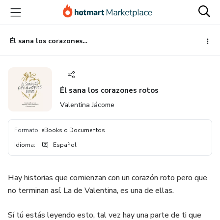
Ir
Ir
Ir
al
a
al
contenido
la
pie
principal
página
de
Él sana los corazones rotos
de
página
pago
Él sana los corazones rotos
Valentina Jácome
Formato
:
eBooks o Documentos
Idioma
:
Español
Hay historias que comienzan con un corazón roto pero que
no terminan así. La de Valentina, es una de ellas.
Sí tú estás leyendo esto, tal vez hay una parte de ti que