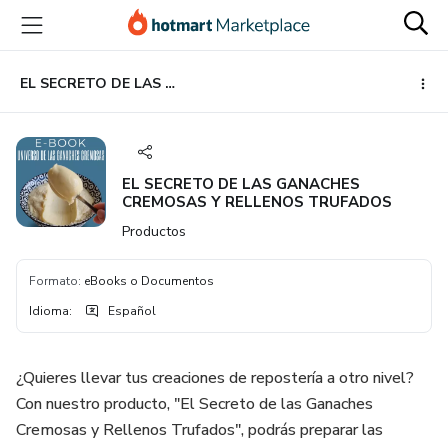
Ir
Ir
Ir
al
a
al
contenido
la
pie
principal
página
de
EL SECRETO DE LAS GANACHES CREMOSAS Y RELLENOS TRUFADOS
de
página
pago
EL SECRETO DE LAS GANACHES
CREMOSAS Y RELLENOS TRUFADOS
Productos
Formato
:
eBooks o Documentos
Idioma
:
Español
¿Quieres llevar tus creaciones de repostería a otro nivel?
Con nuestro producto, "El Secreto de las Ganaches
Cremosas y Rellenos Trufados", podrás preparar las