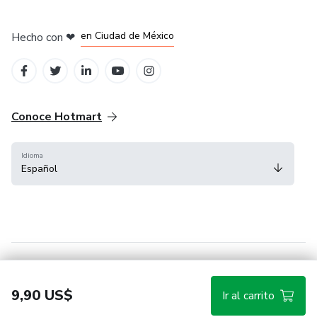
en Bogotá
en Amsterdam
en Madrid
en Ciudad de México
Hecho con
❤
en Belo Horizonte
Conoce Hotmart
Idioma
Español
FAQ
Términos
Privacidad
Cookies
9,90 US$
Ir al carrito
Hotmart — 2011-2026 © Todos los derechos reservados.