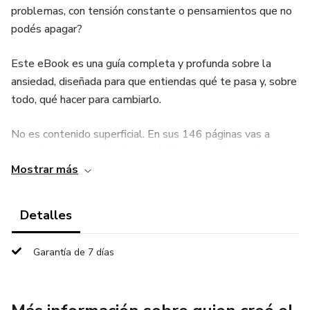
problemas, con tensión constante o pensamientos que no
podés apagar?
Este eBook es una guía completa y profunda sobre la
ansiedad, diseñada para que entiendas qué te pasa y, sobre
todo, qué hacer para cambiarlo.
No es contenido superficial. En sus 146 páginas vas a
encontrar un recorrido claro, práctico y transformador que
Mostrar más
te acompaña paso a paso.
🔎 Dentro vas a descubrir:
Detalles
Qué es realmente la ansiedad y por qué tu mente entra en
Garantía de 7 días
ese estado
Cómo identificar los detonantes que activan tus síntomas