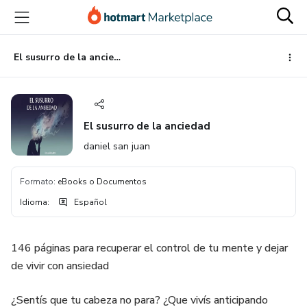
Ir
Ir
Ir
al
a
al
contenido
la
pie
principal
página
de
El susurro de la anciedad
de
página
pago
El susurro de la anciedad
daniel san juan
Formato
:
eBooks o Documentos
Idioma
:
Español
146 páginas para recuperar el control de tu mente y dejar
de vivir con ansiedad
¿Sentís que tu cabeza no para? ¿Que vivís anticipando