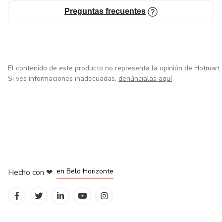
✔ Vivís con ansiedad frecuente
Preguntas frecuentes
✔ Te cuesta relajarte o desconectar
✔ Sentís que tus pensamientos te superan
El contenido de este producto no representa la opinión de Hotmart.
✔ Querés herramientas concretas, no solo teoría
Si ves informaciones inadecuadas,
denúncialas aquí
No es magia. Es método, práctica y comprensión profunda.
Si llegaste hasta acá, probablemente ya sabés que seguir
igual no es una opción.
en Ciudad de México
en Bogotá
en Amsterdam
en Madrid
en Belo Horizonte
Hecho con
❤