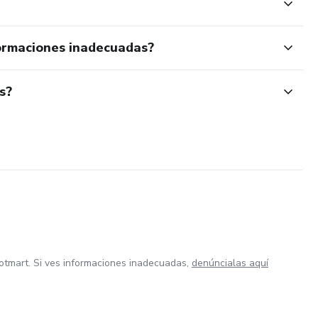
ormaciones inadecuadas?
s?
otmart. Si ves informaciones inadecuadas,
denúncialas aquí