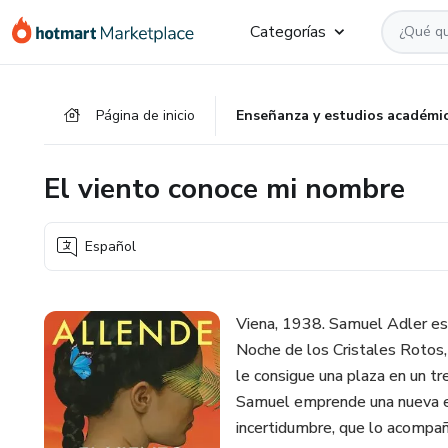
Ir
Ir
Ir
Categorías
al
a
al
contenido
la
pie
principal
página
de
Página de inicio
Enseñanza y estudios académi
de
página
pago
El viento conoce mi nombre
Español
Viena, 1938. Samuel Adler es 
Noche de los Cristales Rotos,
le consigue una plaza en un tre
Samuel emprende una nueva eta
incertidumbre, que lo acompañ