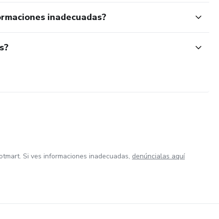
ormaciones inadecuadas?
s?
otmart. Si ves informaciones inadecuadas,
denúncialas aquí