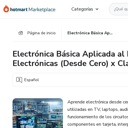
Ir
Ir
Ir
Categorías
al
a
al
contenido
la
pie
principal
página
de
Página de inicio
Electrónica Básica Aplicada al Diagnóstico de Tarjetas Electrónicas (Desde Cero) x Clase
de
página
pago
Electrónica Básica Aplicada al
Electrónicas (Desde Cero) x Cl
Español
Aprende electrónica desde cero
utilizadas en TV, laptops, audi
funcionamiento de los circuito
componentes en tarjeta, inter