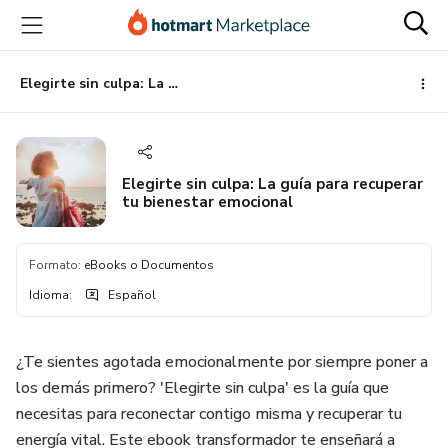
Ir
Ir
Ir
al
a
al
contenido
la
pie
principal
página
de
Elegirte sin culpa: La guía para recuperar tu bienestar emocional
de
página
pago
Elegirte sin culpa: La guía para recuperar
tu bienestar emocional
Formato
:
eBooks o Documentos
Idioma
:
Español
¿Te sientes agotada emocionalmente por siempre poner a
los demás primero? 'Elegirte sin culpa' es la guía que
necesitas para reconectar contigo misma y recuperar tu
energía vital. Este ebook transformador te enseñará a