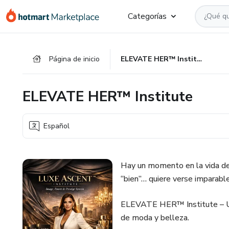
Ir
Ir
Ir
Categorías
al
a
al
contenido
la
pie
principal
página
de
Página de inicio
ELEVATE HER™ Institute
de
página
pago
ELEVATE HER™ Institute
Español
Hay un momento en la vida de 
“bien”… quiere verse imparable
ELEVATE HER™ Institute – U
de moda y belleza.