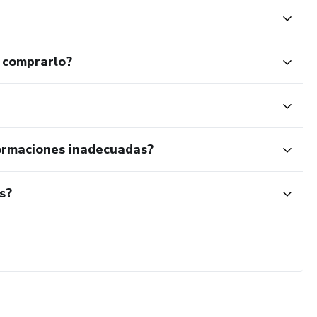
 comprarlo?
ormaciones inadecuadas?
s?