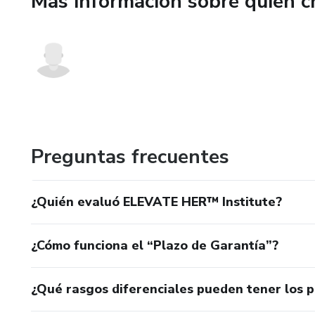
Más información sobre quien c
• Convertir tu presencia en in
ELEVATE HER™ no está hecho
Está diseñado para mujeres qu
Si estás lista para verte difer
siguiente nivel.
Preguntas frecuentes
Porque cuando elevas tu está
¿Quién evaluó ELEVATE HER™ Institute?
¿Cómo funciona el “Plazo de Garantía”?
¿Qué rasgos diferenciales pueden tener los 