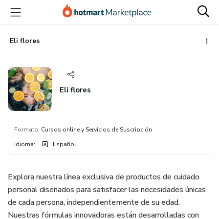
Ir
Ir
Ir
al
a
al
contenido
la
pie
principal
página
de
Eli flores
de
página
pago
Eli flores
Formato
:
Cursos online y Servicios de Suscripción
Idioma
:
Español
Explora nuestra línea exclusiva de productos de cuidado
personal diseñados para satisfacer las necesidades únicas
de cada persona, independientemente de su edad.
Nuestras fórmulas innovadoras están desarrolladas con