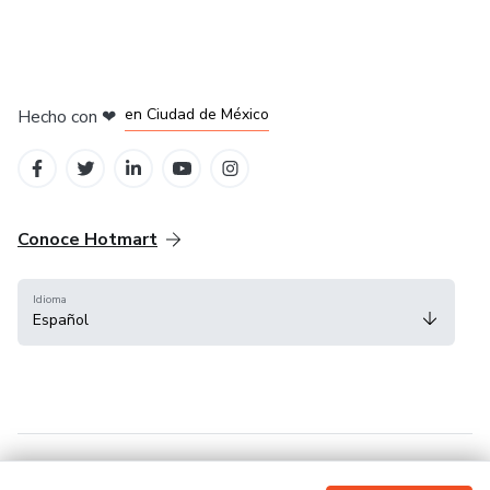
en Bogotá
en Amsterdam
en Madrid
en Ciudad de México
Hecho con
❤
en Belo Horizonte
Conoce Hotmart
Idioma
Español