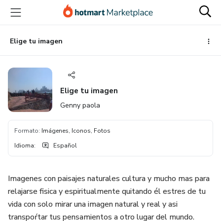
Ir
Ir
Ir
al
a
al
contenido
la
pie
principal
página
de
Elige tu imagen
de
página
pago
Elige tu imagen
Genny paola
Formato
:
Imágenes, Iconos, Fotos
Idioma
:
Español
Imagenes con paisajes naturales cultura y mucho mas para
relajarse fisica y espiritualmente quitando él estres de tu
vida con solo mirar una imagen natural y real y asi
transpoŕtar tus pensamientos a otro lugar del mundo.