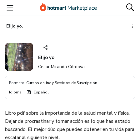
Ir
Ir
Ir
al
a
al
contenido
la
pie
principal
página
de
Elijo yo.
de
página
pago
Elijo yo.
Cesar Miranda Córdova
Formato
:
Cursos online y Servicios de Suscripción
Idioma
:
Español
Libro pdf sobre la importancia de la salud mental y física.
Dejar de procrastinar y tomar acción es lo que has estado
buscando. El mejor dúo que puedes obtener en tu vida para
escalar al siguiente nivel.