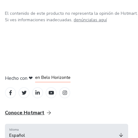
El contenido de este producto no representa la opinión de Hotmart.
Si ves informaciones inadecuadas,
denúncialas aquí
en Ciudad de México
en Bogotá
en Amsterdam
en Madrid
en Belo Horizonte
Hecho con
❤
Conoce Hotmart
Idioma
Español