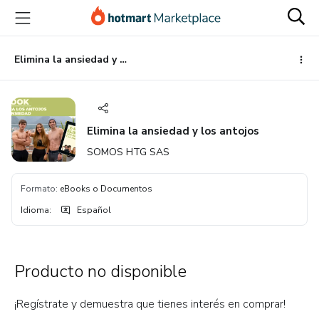
Ir
Ir
Ir
al
a
al
contenido
la
pie
principal
página
de
Elimina la ansiedad y los antojos
de
página
pago
Elimina la ansiedad y los antojos
SOMOS HTG SAS
Formato
:
eBooks o Documentos
Idioma
:
Español
Producto no disponible
¡Regístrate y demuestra que tienes interés en comprar!