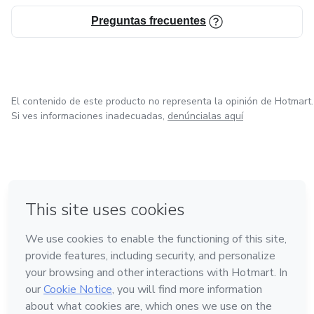
Preguntas frecuentes
El contenido de este producto no representa la opinión de Hotmart.
Si ves informaciones inadecuadas,
denúncialas aquí
en Ciudad de México
en Bogotá
en Amsterdam
en Madrid
en Belo Horizonte
Hecho con
❤