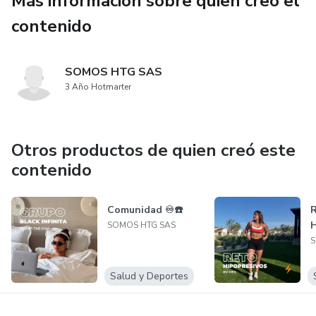
Más información sobre quien creó el
contenido
SOMOS HTG SAS
3 Año Hotmarter
Otros productos de quien creó este
contenido
Comunidad ♾️☎️
R
SOMOS HTG SAS
S
Salud y Deportes