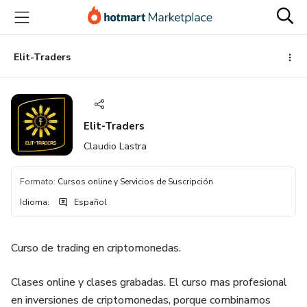
Ir
Ir
Ir
al
a
al
contenido
la
pie
principal
página
de
Elit-Traders
de
página
pago
Elit-Traders
Claudio Lastra
Formato
:
Cursos online y Servicios de Suscripción
Idioma
:
Español
Curso de trading en criptomonedas.
Clases online y clases grabadas. El curso mas profesional
en inversiones de criptomonedas, porque combinamos