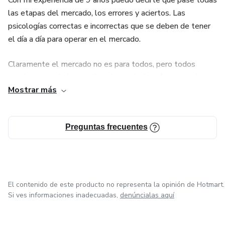
Con mi experiencia de 9 años puedo decirte que pase todas
las etapas del mercado, los errores y aciertos. Las
psicologías correctas e incorrectas que se deben de tener
el día a día para operar en el mercado.
Claramente el mercado no es para todos, pero todos
pueden aprenderla, con disciplina y dedicación se pueden
Mostrar más
obtener resultados tangibles.
Preguntas frecuentes
El contenido de este producto no representa la opinión de Hotmart.
Si ves informaciones inadecuadas,
denúncialas aquí