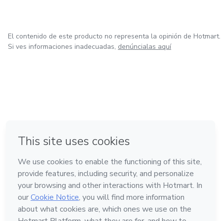
que resulten más eficientes y efectivas.
El contenido de este producto no representa la opinión de Hotmart.
Si ves informaciones inadecuadas,
denúncialas aquí
en Amsterdam
en Madrid
en Bogotá
Hecho con
❤
en Belo Horizonte
en Ciudad de México
Conoce Hotmart