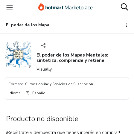
Ir
Ir
Ir
al
a
al
contenido
la
pie
principal
página
de
El poder de los Mapas Mentales: sintetiza, comprende y retiene.
de
página
pago
El poder de los Mapas Mentales:
sintetiza, comprende y retiene.
Visually
Formato
:
Cursos online y Servicios de Suscripción
Idioma
:
Español
Producto no disponible
¡Regístrate y demuestra que tienes interés en comprar!