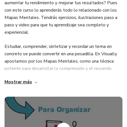
aumentar tu rendimiento y mejorar tus resultados? Pues
con este curso lo aprenderás todo lo relacionado con los
Mapas Mentales. Tendrás ejercicios, ilustraciones paso a
paso y video para que tu aprendizaje sea completo y
experiencial.
Estudiar, comprender, sintetizar y recordar un tema en
concreto se puede convertir en una pesadilla. En Visually
apostamos por los Mapas Mentales, como una técnica
potente para desarrollar la comprensión y el recuerdo.
Mostrar más
Y recuerda que nuestro cerebro procesa 60000 veces
mejor las imágenes que cualquier otro tipo de elemento.