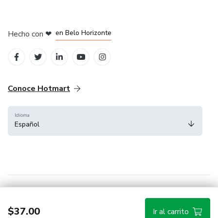
en Ciudad de México
en Bogotá
en Amsterdam
en Madrid
en Belo Horizonte
Hecho con
❤
Conoce Hotmart
Idioma
Español
FAQ
Términos
Privacidad
Cookies
$37.00
Ir al carrito