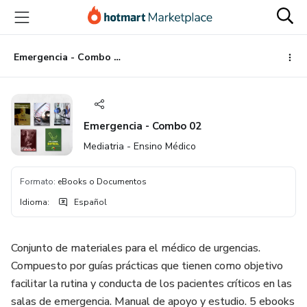
Ir
Ir
Ir
al
a
al
contenido
la
pie
principal
página
de
Emergencia - Combo 02
de
página
pago
Emergencia - Combo 02
Mediatria - Ensino Médico
Formato
:
eBooks o Documentos
Idioma
:
Español
Conjunto de materiales para el médico de urgencias.
Compuesto por guías prácticas que tienen como objetivo
facilitar la rutina y conducta de los pacientes críticos en las
salas de emergencia. Manual de apoyo y estudio. 5 ebooks