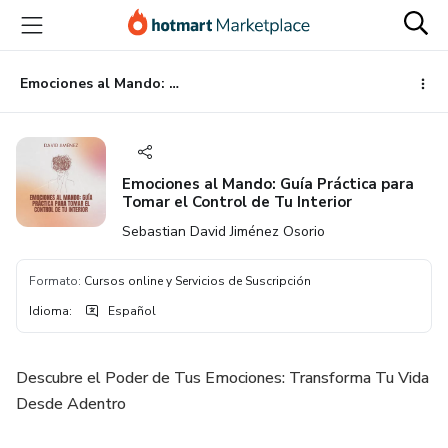
Ir
Ir
Ir
al
a
al
contenido
la
pie
principal
página
de
Emociones al Mando: Guía Práctica para Tomar el Control de Tu Interior
de
página
pago
Emociones al Mando: Guía Práctica para
Tomar el Control de Tu Interior
Sebastian David Jiménez Osorio
Formato
:
Cursos online y Servicios de Suscripción
Idioma
:
Español
Descubre el Poder de Tus Emociones: Transforma Tu Vida
Desde Adentro