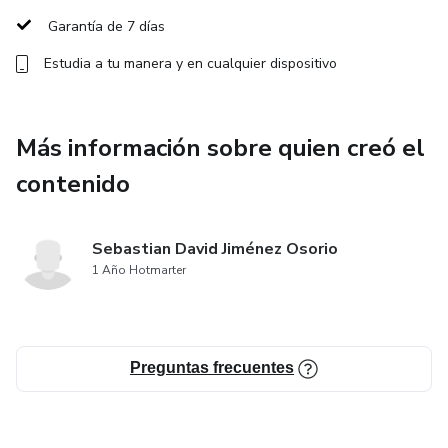
Ideal para quienes buscan un cambio real en su vida
Garantía de 7 días
personal y profesional, este ebook es la herramienta que
Estudia a tu manera y en cualquier dispositivo
necesitas para convertirte en la mejor versión de ti mismo.
Tómate de la mano y da el primer paso hacia una vida más
Más información sobre quien creó el
plena y consciente. ¡Tu transformación comienza aquí!
contenido
Sebastian David Jiménez Osorio
1 Año Hotmarter
Preguntas frecuentes