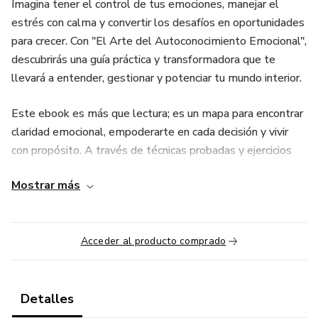
Imagina tener el control de tus emociones, manejar el
estrés con calma y convertir los desafíos en oportunidades
para crecer. Con "El Arte del Autoconocimiento Emocional",
descubrirás una guía práctica y transformadora que te
llevará a entender, gestionar y potenciar tu mundo interior.
Este ebook es más que lectura; es un mapa para encontrar
claridad emocional, empoderarte en cada decisión y vivir
con propósito. A través de técnicas probadas y ejercicios
prácticos, aprenderás a:
Mostrar más
✨ Identificar tus emociones y su impacto en tu vida diaria.
✨ Romper patrones de pensamiento negativos que te
Acceder al producto comprado
frenan.
✨ Cultivar la autoconfianza y la paz interior.
Detalles