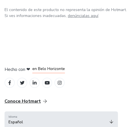
El contenido de este producto no representa la opinión de Hotmart.
Si ves informaciones inadecuadas,
denúncialas aquí
en Ciudad de México
en Bogotá
en Amsterdam
en Madrid
en Belo Horizonte
Hecho con
❤
Conoce Hotmart
Idioma
Español