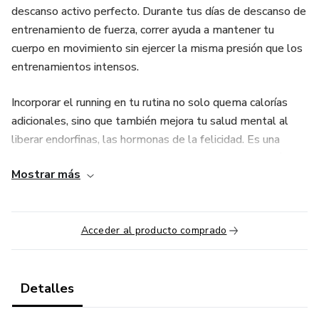
descanso activo perfecto. Durante tus días de descanso de
entrenamiento de fuerza, correr ayuda a mantener tu
cuerpo en movimiento sin ejercer la misma presión que los
entrenamientos intensos.
Incorporar el running en tu rutina no solo quema calorías
adicionales, sino que también mejora tu salud mental al
liberar endorfinas, las hormonas de la felicidad. Es una
manera efectiva de mantenerte activa, reducir el estrés y
Mostrar más
mejorar tu bienestar general.
Este cruso te guiará paso a paso para que puedas empezar
a correr de manera segura y efectiva, integrando esta
Acceder al producto comprado
actividad como un complemento perfecto a tu
entrenamiento principal y contribuyendo a un estilo de vida
saludable y equilibrado.
Detalles