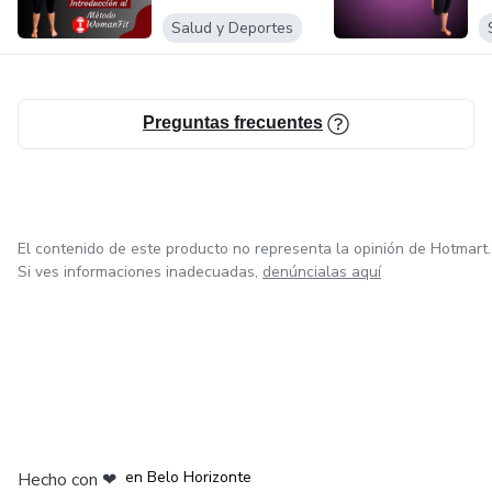
Salud y Deportes
Preguntas frecuentes
El contenido de este producto no representa la opinión de Hotmart.
Si ves informaciones inadecuadas,
denúncialas aquí
en Ciudad de México
en Bogotá
en Amsterdam
en Madrid
en Belo Horizonte
Hecho con
❤