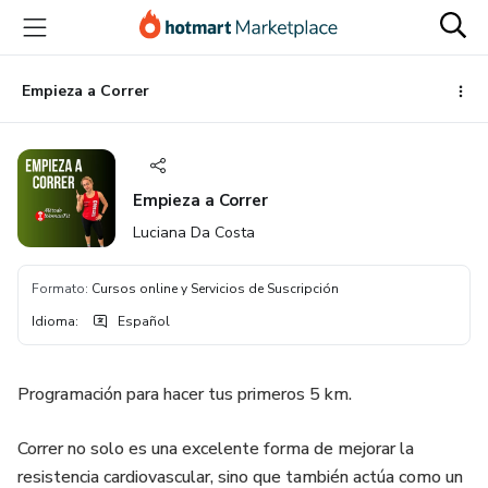
Ir
Ir
Ir
al
a
al
contenido
la
pie
principal
página
de
Empieza a Correr
de
página
pago
Empieza a Correr
Luciana Da Costa
Formato
:
Cursos online y Servicios de Suscripción
Idioma
:
Español
Programación para hacer tus primeros 5 km.
Correr no solo es una excelente forma de mejorar la
resistencia cardiovascular, sino que también actúa como un