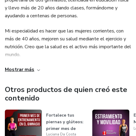
propietaria de dos gimnasios, licenciada en educación física
y llevo más de 20 años dando clases, formándome y
ayudando a centenas de personas.
Mi especialidad es hacer que las mujeres corrientes, con
más de 40 años, mejoren su salud mediante el ejercicio y
nutrición. Creo que la salud es el activo más importante del
mundo.
Mostrar más
Mi principal objetivo es ayudar a las mujeres a tonificar y
definir sus cuerpos, perder peso y tener estos resultados
en menos de 3 meses.
Otros productos de quien creó este
contenido
Aviso legal: Este producto no sustituye la opinión
especializada. Siempre debes consultar a un profesional
Fortalece tus
E
para tratar asuntos relativos a tu salud.
piernas y glúteos:
M
primer mes de
L
Luciana Da Costa
entrenamiento...