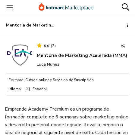
Ir
Ir
Ir
al
a
al
contenido
la
pie
principal
página
de
Mentoria de Marketing Acelerada (MMA)
de
página
pago
5.0
(
2
)
Mentoria de Marketing Acelerada (MMA)
Luca Nuñez
Formato
:
Cursos online y Servicios de Suscripción
Idioma
:
Español
Emprende Academy Premium es un programa de
formación completo de 6 semanas sobre marketing online
y desarrollo personal donde lograras llevar tu negocio o
idea de negocio al siguiente nivel de éxito. Cada lección en