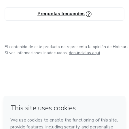
Preguntas frecuentes
El contenido de este producto no representa la opinión de Hotmart.
Si ves informaciones inadecuadas,
denúncialas aquí
en Ciudad de México
en Bogotá
en Amsterdam
en Madrid
en Belo Horizonte
Hecho con
❤