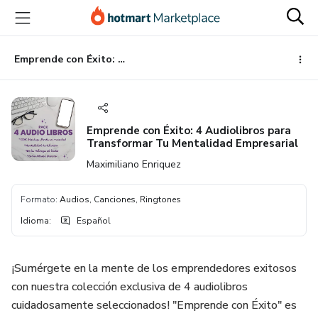
Ir
Ir
Ir
al
a
al
contenido
la
pie
principal
página
de
Emprende con Éxito: 4 Audiolibros para Transformar Tu Mentalidad Empresarial
de
página
pago
Emprende con Éxito: 4 Audiolibros para
Transformar Tu Mentalidad Empresarial
Maximiliano Enriquez
Formato
:
Audios, Canciones, Ringtones
Idioma
:
Español
¡Sumérgete en la mente de los emprendedores exitosos
con nuestra colección exclusiva de 4 audiolibros
cuidadosamente seleccionados! "Emprende con Éxito" es