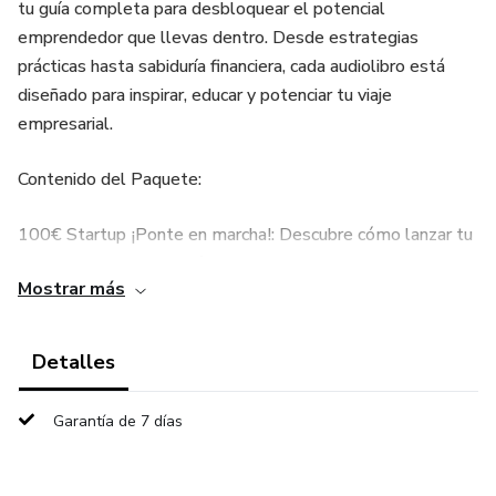
tu guía completa para desbloquear el potencial
emprendedor que llevas dentro. Desde estrategias
prácticas hasta sabiduría financiera, cada audiolibro está
diseñado para inspirar, educar y potenciar tu viaje
empresarial.
Contenido del Paquete:
100€ Startup ¡Ponte en marcha!: Descubre cómo lanzar tu
negocio con recursos mínimos y maximizar tu impacto
Mostrar más
desde el principio.
Mentalidad de Tiburón: Adopta la mentalidad ganadora
Detalles
que distingue a los emprendedores exitosos y supera los
desafíos con confianza.
Garantía de 7 días
Cómo Atraer Dinero: Aprende los principios fundamentales
para atraer la abundancia financiera a tu vida y a tu negocio.