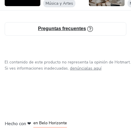
Música y Artes
Preguntas frecuentes
El contenido de este producto no representa la opinión de Hotmart.
Si ves informaciones inadecuadas,
denúncialas aquí
en Ciudad de México
en Bogotá
en Amsterdam
en Madrid
en Belo Horizonte
Hecho con
❤