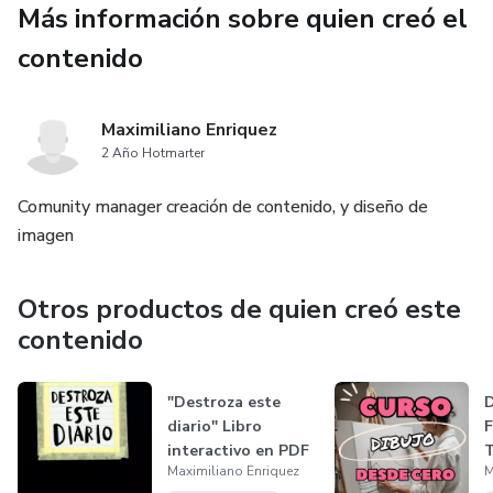
Más información sobre quien creó el
De la Pobreza al Éxito: Inspírate con historias reales de
contenido
superación y aprende a convertir los desafíos en
oportunidades.
Maximiliano Enriquez
2 Año Hotmarter
Con "Emprende con Éxito", no solo estás adquiriendo
audiolibros; estás invirtiendo en tu crecimiento personal y
Comunity manager creación de contenido, y diseño de
profesional. Escucha estos títulos inspiradores en cualquier
imagen
momento y en cualquier lugar, y toma el control de tu
destino empresarial. ¡La revolución emprendedora
comienza aquí!
Otros productos de quien creó este
contenido
"Destroza este
D
diario" Libro
interactivo en PDF
T
Maximiliano Enriquez
M