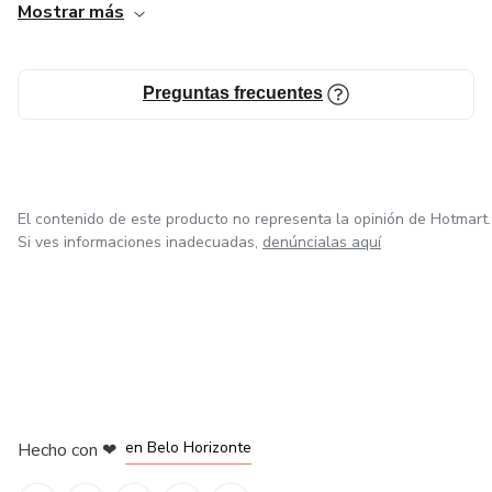
Mostrar más
Preguntas frecuentes
El contenido de este producto no representa la opinión de Hotmart.
Si ves informaciones inadecuadas,
denúncialas aquí
en Ciudad de México
en Bogotá
en Amsterdam
en Madrid
en Belo Horizonte
Hecho con
❤