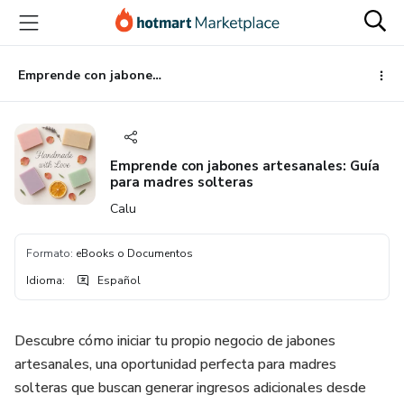
Ir
Ir
Ir
al
a
al
contenido
la
pie
principal
página
de
Emprende con jabones artesanales: Guía para madres solteras
de
página
pago
Emprende con jabones artesanales: Guía
para madres solteras
Calu
Formato
:
eBooks o Documentos
Idioma
:
Español
Descubre cómo iniciar tu propio negocio de jabones
artesanales, una oportunidad perfecta para madres
solteras que buscan generar ingresos adicionales desde