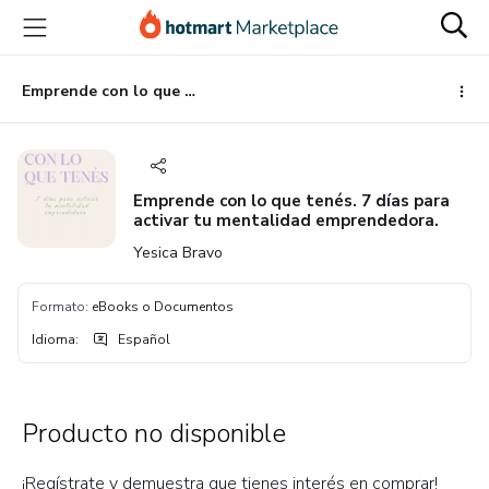
Ir
Ir
Ir
al
a
al
contenido
la
pie
principal
página
de
Emprende con lo que tenés. 7 días para activar tu mentalidad emprendedora.
de
página
pago
Emprende con lo que tenés. 7 días para
activar tu mentalidad emprendedora.
Yesica Bravo
Formato
:
eBooks o Documentos
Idioma
:
Español
Producto no disponible
¡Regístrate y demuestra que tienes interés en comprar!