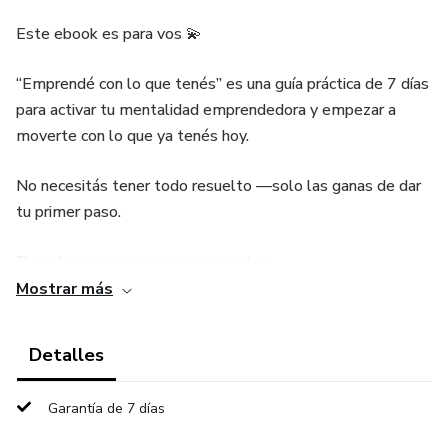
Este ebook es para vos 💫
“Emprendé con lo que tenés” es una guía práctica de 7 días
para activar tu mentalidad emprendedora y empezar a
moverte con lo que ya tenés hoy.
No necesitás tener todo resuelto —solo las ganas de dar
tu primer paso.
Durante una semana vas a encontrar:
Mostrar más
🌱 Frases motivadoras que te inspiran a accionar.
Detalles
📝 Ejercicios simples y reflexivos.
Garantía de 7 días
💪 Desafíos diarios para despertar tu creatividad y
confianza.