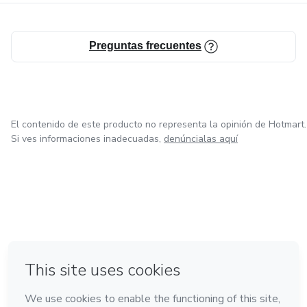
Yesi Bravo
Preguntas frecuentes
@yesicaalegriia
El contenido de este producto no representa la opinión de Hotmart.
Si ves informaciones inadecuadas,
denúncialas aquí
en Ciudad de México
en Bogotá
en Amsterdam
en Madrid
en Belo Horizonte
Hecho con
❤