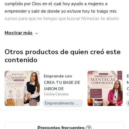
cumplido por Dios en el cual hoy ayudo a mujeres a
emprender y salir de donde yo estuve hoy te traigo mis
cursos para que no tengas que buscar fórmulas te ahorro
los años de estudios y de pruebas, paso a paso te enseño
Mostrar más
lo aque ami me resultó.
Otros productos de quien creó este
contenido
Emprende con
CREA TU BASE DE
JABON DE
Cecilia Calveira
C
GLICERINA
Emprendimiento Digital
Preguntas frecuentes