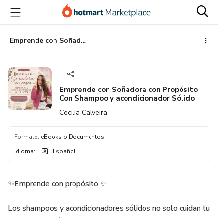
Ir
Ir
Ir
al
a
al
contenido
la
pie
principal
página
de
Emprende con Soñadora con Propósito Con Shampoo y acondicionador Sólido
de
página
pago
Emprende con Soñadora con Propósito
Con Shampoo y acondicionador Sólido
Cecilia Calveira
Formato
:
eBooks o Documentos
Idioma
:
Español
✨Emprende con propósito ✨
Los shampoos y acondicionadores sólidos no solo cuidan tu