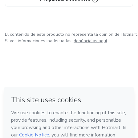
El contenido de este producto no representa la opinión de Hotmart.
Si ves informaciones inadecuadas,
denúncialas aquí
en Ciudad de México
en Bogotá
en Amsterdam
en Madrid
en Belo Horizonte
Hecho con
❤
Conoce Hotmart