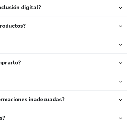
clusión digital?
productos?
mprarlo?
ormaciones inadecuadas?
s?