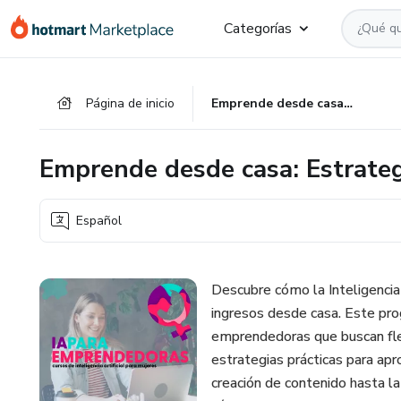
Ir
Ir
Ir
Categorías
al
a
al
contenido
la
pie
principal
página
de
Página de inicio
Emprende desde casa: Estrategias con IA para mujeres
de
página
pago
Emprende desde casa: Estrateg
Español
Descubre cómo la Inteligencia 
ingresos desde casa. Este pr
emprendedoras que buscan flex
estrategias prácticas para ap
creación de contenido hasta l