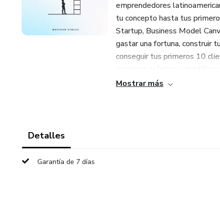
emprendedores latinoamerican
tu concepto hasta tus primer
Startup, Business Model Canv
gastar una fortuna, construir 
conseguir tus primeros 10 clie
ejercicios prácticos, plantill
estrategias adaptadas al conte
Mostrar más
tu negocio en los próximos 90 
convierte emprendedores en d
Detalles
Garantía de 7 días