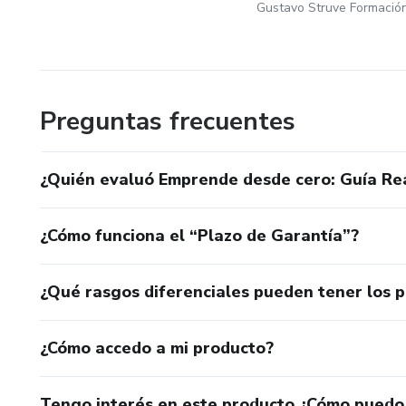
🚀 Empieza ahora tu proceso de crecimiento profesional.
Elige tu curso, inscríbete y comienza a construir el futur
👉 Tu mejor inversión eres tú. ¡Inscríbete ahora!
Preguntas frecuentes
¿Quién evaluó Emprende desde cero: Guía Real
¿Cómo funciona el “Plazo de Garantía”?
¿Qué rasgos diferenciales pueden tener los 
¿Cómo accedo a mi producto?
Tengo interés en este producto ¿Cómo puedo