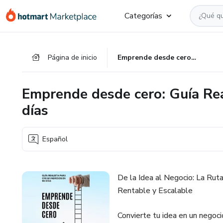
Ir
Ir
Ir
Categorías
al
a
al
contenido
la
pie
principal
página
de
Página de inicio
Emprende desde cero: Guía Realista para crear ingresos en 90 días
de
página
pago
Emprende desde cero: Guía Rea
días
Español
De la Idea al Negocio: La Ru
Rentable y Escalable
Convierte tu idea en un negoci