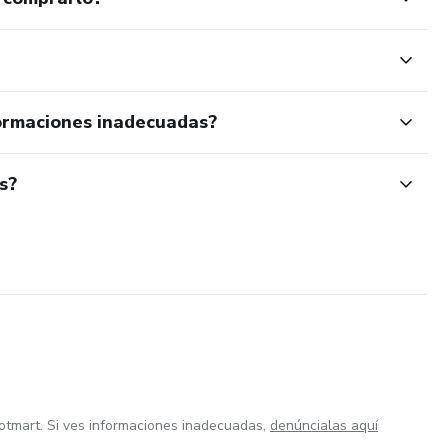
ormaciones inadecuadas?
s?
otmart. Si ves informaciones inadecuadas,
denúncialas aquí