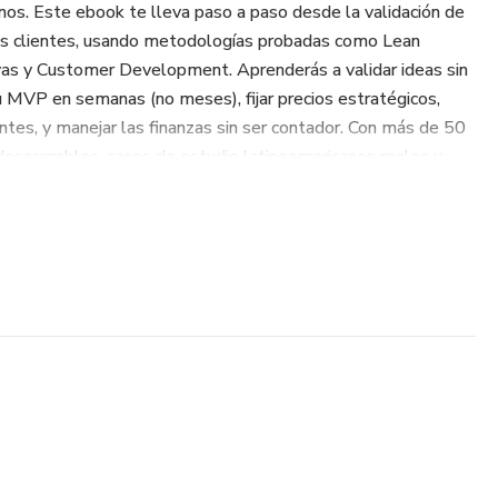
os. Este ebook te lleva paso a paso desde la validación de
os clientes, usando metodologías probadas como Lean
as y Customer Development. Aprenderás a validar ideas sin
tu MVP en semanas (no meses), fijar precios estratégicos,
ntes, y manejar las finanzas sin ser contador. Con más de 50
as descargables, casos de estudio latinoamericanos reales y
xto de la región, tendrás todo lo que necesitas para lanzar
días. No más teoría sin acción: este es el manual que
ueños de negocios reales y sostenibles.