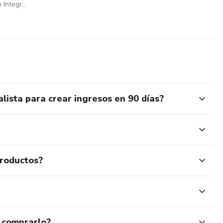
Gustavo Struve Formación Integral
o que deseas desde hoy.
ista para crear ingresos en 90 días?
productos?
 comprarlo?