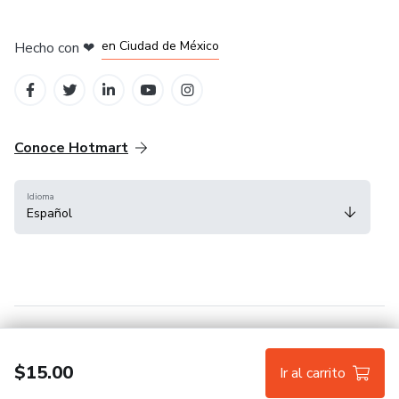
en Bogotá
en Amsterdam
en Madrid
en Ciudad de México
Hecho con
❤
en Belo Horizonte
Conoce Hotmart
Idioma
Español
FAQ
Términos
Privacidad
Cookies
$15.00
Ir al carrito
Hotmart — 2011-2026 © Todos los derechos reservados.