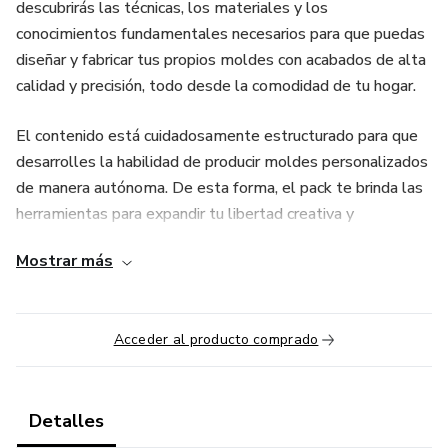
descubrirás las técnicas, los materiales y los
conocimientos fundamentales necesarios para que puedas
diseñar y fabricar tus propios moldes con acabados de alta
calidad y precisión, todo desde la comodidad de tu hogar.
El contenido está cuidadosamente estructurado para que
desarrolles la habilidad de producir moldes personalizados
de manera autónoma. De esta forma, el pack te brinda las
herramientas para expandir tu libertad creativa y
representa una alternativa práctica y económica frente al
Mostrar más
gasto recurrente en moldes comerciales prefabricados.
Acceder al producto comprado
Detalles