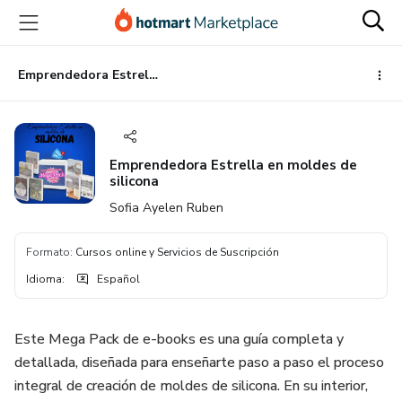
Ir
Ir
Ir
al
a
al
contenido
la
pie
principal
página
de
Emprendedora Estrella en moldes de silicona
de
página
pago
Emprendedora Estrella en moldes de
silicona
Sofia Ayelen Ruben
Formato
:
Cursos online y Servicios de Suscripción
Idioma
:
Español
Este Mega Pack de e-books es una guía completa y
detallada, diseñada para enseñarte paso a paso el proceso
integral de creación de moldes de silicona. En su interior,