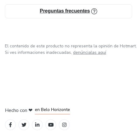
Preguntas frecuentes
El contenido de este producto no representa la opinión de Hotmart.
Si ves informaciones inadecuadas,
denúncialas aquí
en Ciudad de México
en Bogotá
en Amsterdam
en Madrid
en Belo Horizonte
Hecho con
❤