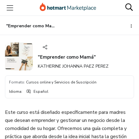
Ir
Ir
Ir
al
a
al
contenido
la
pie
principal
página
de
"Emprender como Mamá"
de
página
pago
"Emprender como Mamá"
KATHERINE JOHANNA PAEZ PEREZ
Formato
:
Cursos online y Servicios de Suscripción
Idioma
:
Español
Este curso está diseñado específicamente para madres
que desean emprender y gestionar un negocio desde la
comodidad de su hogar. Ofrecemos una guía completa y
práctica que aborda desde la idea inicial hasta la gestión