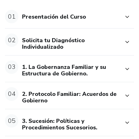
Luego aprenderás cómo escribir vuestro Protocolo Familiar
01
Presentación del Curso
y qué tipos de Acuerdos Internos debe tener.
¡Así evitaréis la gran parte de los problemas ante los
02
Solicita tu Diagnóstico
desafíos diarios!
Individualizado
Tras esto pasarás a poder planificar el proceso Sucesorio.
03
1. La Gobernanza Familiar y su
Estructura de Gobierno.
Y no importa si ya ha entrado la siguiente generación o no,
¡descubrirás porqué hay que siempre hay hacerlo con
tiempo!
04
2. Protocolo Familiar: Acuerdos de
Gobierno
Por último, aprenderás cómo las grandes Sagas gestionan
y transmiten su Patrimonio Familiar.
05
3. Sucesión: Políticas y
Procedimientos Sucesorios.
Todo el contenido es fruto de mis más de 30 años de
experiencia como consultor internacional en más de 200