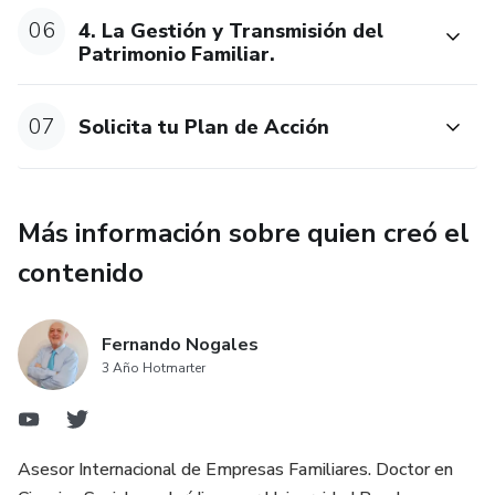
Empresa Familiares.
06
4. La Gestión y Transmisión del
Patrimonio Familiar.
Incluye 6 horas de sesiones 1 a 1 en Directo:
07
Solicita tu Plan de Acción
- 1 Hora de Diagnóstico Inicial
- 4 Horas de Mentoría (una por módulo teórico) y,
Más información sobre quien creó el
- 1 Hora al final para establecer un Plan de Acción
contenido
Individualizado.
.
Fernando Nogales
3 Año Hotmarter
Este producto se vende a través de Hotmart. La
plataforma no hace un control editorial previo de los
productos vendidos y mucho menos evalúa la tecnicidad y
Asesor Internacional de Empresas Familiares. Doctor en
experiencia de quienes los producen. La existencia de un