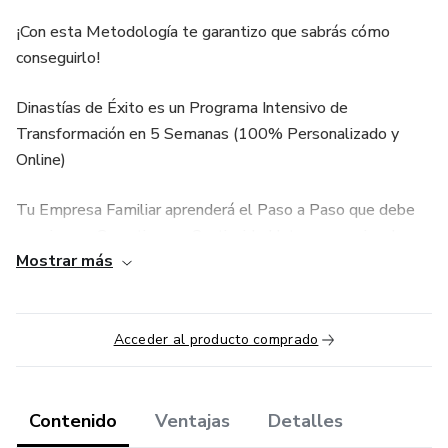
¡Con esta Metodología te garantizo que sabrás cómo
conseguirlo!
Dinastías de Éxito es un Programa Intensivo de
Transformación en 5 Semanas (100% Personalizado y
Online)
Tu Empresa Familiar aprenderá el Paso a Paso que debe
seguir para Garantizar su Continuidad Intergeneracional.
Mostrar más
La Metodología combina contenido grabado con sesiones
semanales 1 a 1 en directo.
Acceder al producto comprado
Primero aprenderás cómo Gobernar tu Empresa Familiar.
Descubrirás que es una Estructura más compleja que la de
Contenido
Ventajas
Detalles
una empresa No-Familiar.