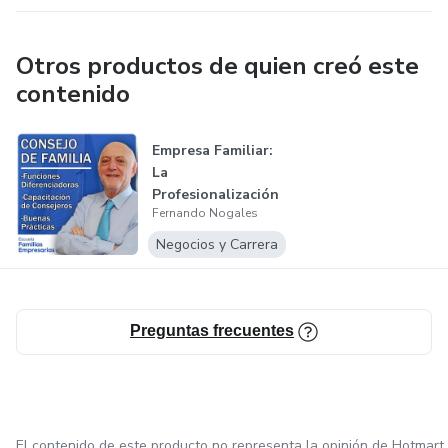
Otros productos de quien creó este
contenido
Empresa Familiar:
La
Profesionalización
Fernando Nogales
de los Consejos de
F...
Negocios y Carrera
Preguntas frecuentes
El contenido de este producto no representa la opinión de Hotmart.