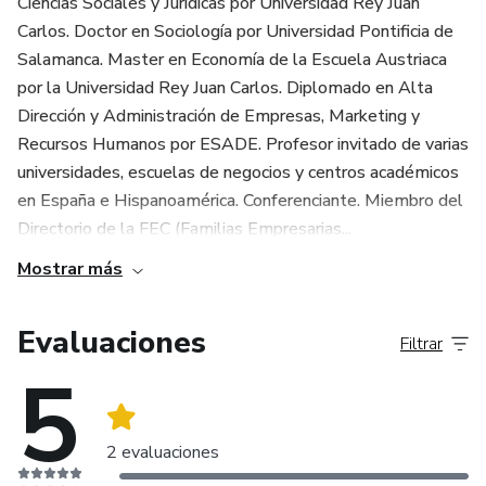
Ciencias Sociales y Jurídicas por Universidad Rey Juan
producto y su adquisición a través de la plataforma no
Carlos. Doctor en Sociología por Universidad Pontificia de
puede ser considerada como garantía de calidad de
Salamanca. Master en Economía de la Escuela Austriaca
contenido y resultado, en ningún caso. Al adquirirlo, el
por la Universidad Rey Juan Carlos. Diplomado en Alta
comprador declara conocer esta información. Puedes
Dirección y Administración de Empresas, Marketing y
acceder a los Términos y Políticas de Hotmart aquí, incluso
Recursos Humanos por ESADE. Profesor invitado de varias
antes de completar la compra. (Link para el anexo en la
universidades, escuelas de negocios y centros académicos
palabra AQUÍ: https://www.hotmart.com/legal/pt-BR)
en España e Hispanoamérica. Conferenciante. Miembro del
Directorio de la FEC (Familias Empresarias...
Mostrar más
Evaluaciones
Filtrar
5
2 evaluaciones