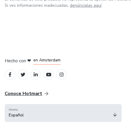
Si ves informaciones inadecuadas,
denúncialas aquí
en Madrid
en Amsterdam
Hecho con
❤
en Belo Horizonte
en Ciudad de México
en Bogotá
Conoce Hotmart
Idioma
Español