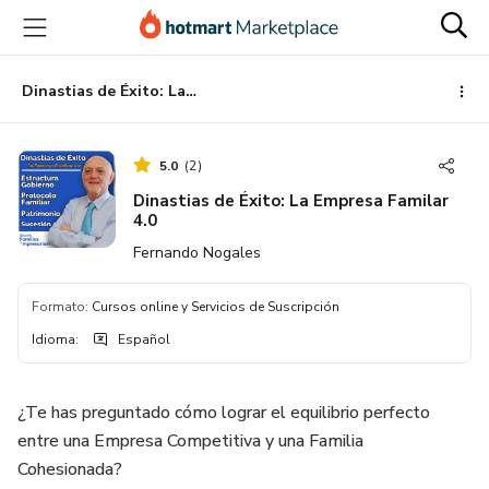
Ir
Ir
Ir
al
a
al
contenido
la
pie
principal
página
de
Dinastias de Éxito: La Empresa Familar 4.0
de
página
pago
5.0
(
2
)
Dinastias de Éxito: La Empresa Familar
4.0
Fernando Nogales
Formato
:
Cursos online y Servicios de Suscripción
Idioma
:
Español
¿Te has preguntado cómo lograr el equilibrio perfecto
entre una Empresa Competitiva y una Familia
Cohesionada?