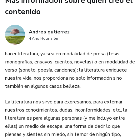
Más información sobre quien creó el
Psicopolítica. El psicopoder es más eficiente que el
contenido
biopoder ya que, con ayuda de la vigilancia digital, controla
y mueve a las personas desde dentro, incidiendo en los
procesos psicológicos inconscientes
Andres gutierrez
4 Año Hotmarter
hacer literatura, ya sea en modalidad de prosa (tesis,
monografías, ensayos, cuentos, novelas) o en modalidad de
verso (soneto, poesía, canciones); la literatura enriquece
nuestra vida, nos proporciona no solo información sino
también en algunos casos belleza.
La literatura nos sirve para expresarnos, para externar
nuestros conocimientos, dudas, inconformidades, etc., la
literatura es para algunas personas (y me incluyo entre
ellas) un medio de escape, una forma de decir lo que
piensas y sientes sin miedo, sin temor de ningún tipo,