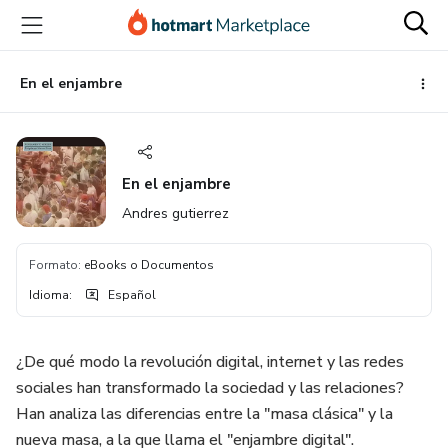
Ir
Ir
Ir
al
a
al
contenido
la
pie
principal
página
de
En el enjambre
de
página
pago
En el enjambre
Andres gutierrez
Formato
:
eBooks o Documentos
Idioma
:
Español
¿De qué modo la revolución digital, internet y las redes
sociales han transformado la sociedad y las relaciones?
Han analiza las diferencias entre la "masa clásica" y la
nueva masa, a la que llama el "enjambre digital".