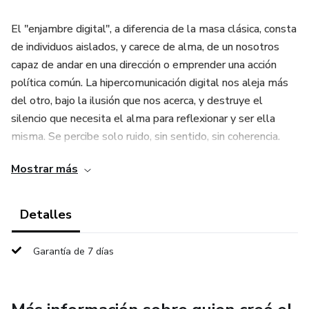
El "enjambre digital", a diferencia de la masa clásica, consta
de individuos aislados, y carece de alma, de un nosotros
capaz de andar en una dirección o emprender una acción
política común. La hipercomunicación digital nos aleja más
del otro, bajo la ilusión que nos acerca, y destruye el
silencio que necesita el alma para reflexionar y ser ella
misma. Se percibe solo ruido, sin sentido, sin coherencia.
Todo ello impide la formación de un contrapoder que
Mostrar más
pudiera cuestionar el orden establecido, que adquiere así
rasgos totalitarios.
Detalles
"El hombre teclea en lugar de actuar", dice Han. Hemos
sometido las máquinas que nos explotaban, pero ahora
Garantía de 7 días
"son los aparatos digitales los que nos esclavizan,
transformando todo lugar en un lugar de trabajo." Se ha
dejado atrás la Biopolítica y nos dirigimos a la era de la