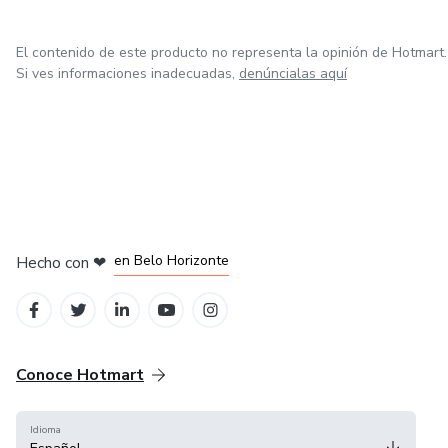
El contenido de este producto no representa la opinión de Hotmart.
Si ves informaciones inadecuadas,
denúncialas aquí
en Ciudad de México
en Bogotá
en Amsterdam
en Madrid
en Belo Horizonte
Hecho con
❤
Conoce Hotmart
Idioma