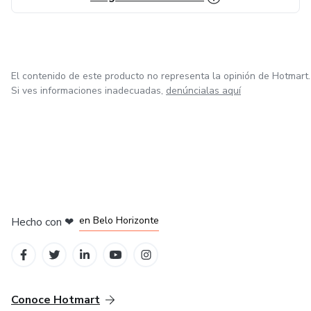
El contenido de este producto no representa la opinión de Hotmart.
Si ves informaciones inadecuadas,
denúncialas aquí
en Ciudad de México
en Bogotá
en Amsterdam
en Madrid
en Belo Horizonte
Hecho con
❤
Conoce Hotmart