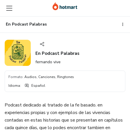
Ir
Ir
Ir
al
a
al
contenido
la
pie
principal
página
de
En Podcast Palabras
de
página
pago
En Podcast Palabras
fernando vive
Formato
:
Audios, Canciones, Ringtones
Idioma
:
Español
Podcast dedicado al tratado de la fe basado. en
experiencias propias y con ejemplos de las vivencias
contadas en estas historias que se presentan en capítulos
cada quince días, que lo podes encontrar tambien en