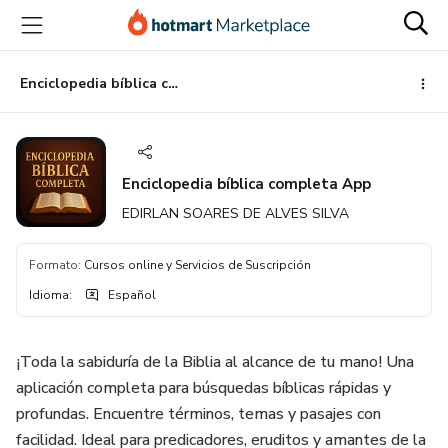
Ir
Ir
Ir
al
a
al
contenido
la
pie
principal
página
de
Enciclopedia bíblica completa App
de
página
pago
Enciclopedia bíblica completa App
EDIRLAN SOARES DE ALVES SILVA
Formato
:
Cursos online y Servicios de Suscripción
Idioma
:
Español
¡Toda la sabiduría de la Biblia al alcance de tu mano! Una
aplicación completa para búsquedas bíblicas rápidas y
profundas. Encuentre términos, temas y pasajes con
facilidad. Ideal para predicadores, eruditos y amantes de la