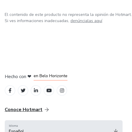
El contenido de este producto no representa la opinión de Hotmart.
Si ves informaciones inadecuadas,
denúncialas aquí
en Ciudad de México
en Bogotá
en Amsterdam
en Madrid
en Belo Horizonte
Hecho con
❤
Conoce Hotmart
Idioma
Español