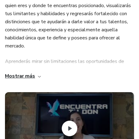
quien eres y donde te encuentras posicionado, visualizarás
tus limitantes y habilidades y regresarás fortalecido con
distinciones que te ayudarán a darle valor a tus talentos,
conocimientos, experiencia y especialmente aquella
habilidad única que te define y posees para ofrecer al
mercado.
Aprenderás mirar sin limitaciones las oportunidades de
trabajo y de vida que tus talentos te ofrecen.
Mostrar más
Nuestra metodología esta formada por ejercicios de auto
conciencia y aplicación práctica donde podrás encontrar tus
mejores y propias respuestas, en un escenario donde no
hay contestaciones buenas o malas; no se juzga, no se
dirige, no se critica, no se impone. Cerrarás la brecha de
insatisfacción entre tu situación actual y tu futuro deseado.