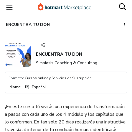
Ir
Ir
Ir
al
a
al
contenido
la
pie
principal
página
de
ENCUENTRA TU DON
de
página
pago
ENCUENTRA TU DON
Simbiosis Coaching & Consulting
Formato
:
Cursos online y Servicios de Suscripción
Idioma
:
Español
¡En este curso tú vivirás una experiencia de transformación
a pasos con cada uno de los 4 módulo y los capítulos que
lo conforman. En tan solo 20 días realizarás una instructiva
travesía al interior de tu condición humana, identificarás