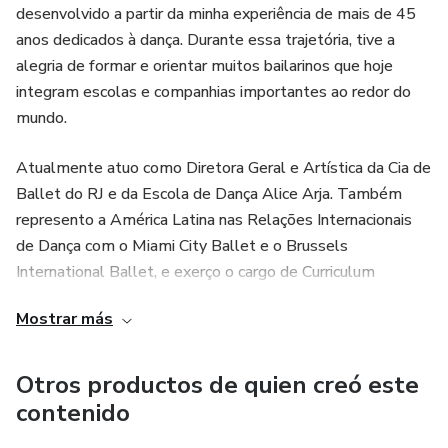
desenvolvido a partir da minha experiência de mais de 45
anos dedicados à dança. Durante essa trajetória, tive a
alegria de formar e orientar muitos bailarinos que hoje
integram escolas e companhias importantes ao redor do
mundo.
Atualmente atuo como Diretora Geral e Artística da Cia de
Ballet do RJ e da Escola de Dança Alice Arja. Também
represento a América Latina nas Relações Internacionais
de Dança com o Miami City Ballet e o Brussels
International Ballet, e exerço o cargo de Curriculum
Educational Director no Sanctuary of the Arts. Além disso,
Mostrar más
participo como jurada e professora convidada em diversos
Festivais de Dança, nacionais e internacionais.
Otros productos de quien creó este
O Sistema de Ensino Alice Arja nasceu do meu
contenido
compromisso com a formação de bailarinos completos,