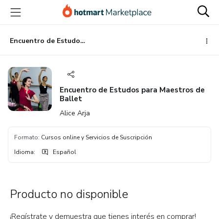
Ir
Ir
Ir
al
a
al
contenido
la
pie
principal
página
de
Encuentro de Estudos para Maestros de Ballet
de
página
pago
Encuentro de Estudos para Maestros de
Ballet
Alice Arja
Formato
:
Cursos online y Servicios de Suscripción
Idioma
:
Español
Producto no disponible
¡Regístrate y demuestra que tienes interés en comprar!