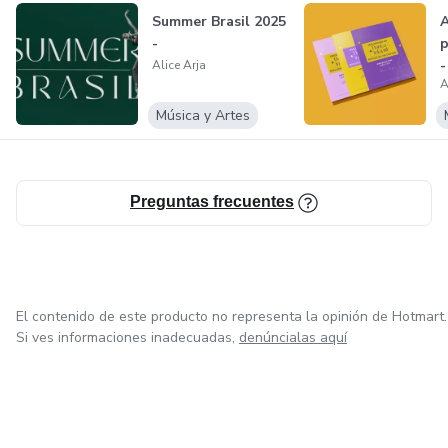
preparados para os desafios do mercado da dança. Minha
Summer Brasil 2025
A
missão sempre foi acompanhar, orientar e lapidar jovens
-
p
talentos para que alcancem seu máximo potencial.
-
Alice Arja
A
Com esse mesmo propósito, dei vida ao Dança para
Música y Artes
Professores, um projeto voltado a capacitar profissionais e
oferecer a eles as ferramentas necessárias para ensinar
com excelência e transformar suas salas de aula.
Preguntas frecuentes
El contenido de este producto no representa la opinión de Hotmart.
Si ves informaciones inadecuadas,
denúncialas aquí