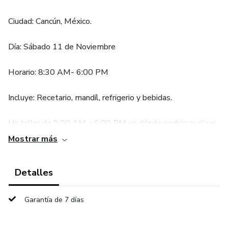
Ciudad: Cancún, México.
Día: Sábado 11 de Noviembre
Horario: 8:30 AM- 6:00 PM
Incluye: Recetario, mandíl, refrigerio y bebidas.
Un taller de 9:00 AM a 6:00 PM en dónde podrás realizar
recetas de los diferentes cursos, tendremos sorpresas,
Mostrar más
contaremos con Maribet Balestena como Chef de corazón
experta invitada.
Detalles
Durante este encuentro tendremos clases demostrativas,
Garantía de 7 días
y podrás elaborar con tus propias manos postres y delicias
saladas que degustaremos a las 3:00 PM, cerrando con