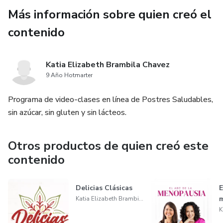
una meditación dirigida por Maribet Balestena para
Más información sobre quien creó el
reconectar con el ZEN de la repostería.
contenido
Katia Elizabeth Brambila Chavez
9 Año Hotmarter
Programa de video-clases en línea de Postres Saludables,
sin azúcar, sin gluten y sin lácteos.
Otros productos de quien creó este
contenido
Delicias Clásicas
E
Katia Elizabeth Brambila Chavez