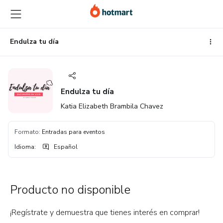
Ir
Ir
Ir
al
a
al
contenido
la
pie
principal
página
de
Endulza tu día
de
página
pago
Endulza tu día
Katia Elizabeth Brambila Chavez
Formato
:
Entradas para eventos
Idioma
:
Español
Producto no disponible
¡Regístrate y demuestra que tienes interés en comprar!