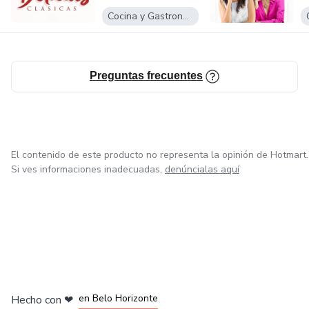
Cocina y Gastronomía
Preguntas frecuentes
El contenido de este producto no representa la opinión de Hotmart.
Si ves informaciones inadecuadas,
denúncialas aquí
en Ciudad de México
en Bogotá
en Amsterdam
en Madrid
en Belo Horizonte
Hecho con
❤