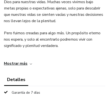
Dios para nuestras vidas. Muchas veces vivimos bajo
metas propias o expectativas ajenas, solo para descubrir
que nuestras vidas se sienten vacías y nuestras decisiones
nos llevan lejos de la plenitud.
Pero fuimos creadas para algo más. Un propósito eterno
nos espera, y solo al encontrarlo podremos vivir con
significado y plenitud verdadera.
“Enfocada” es una invitación a detenernos, reflexionar y
Mostrar más
reenfocarnos en el perfecto propósito de Dios para
nuestras vidas. Este libro es un llamado a soltar las cargas
que nos frenan, a mirar más allá de los distractores
Detalles
temporales, y a fijar nuestros ojos en Aquel que nos creó
con un propósito eterno. En este proceso, descubrirás
Garantía de 7 días
dirección, fortaleza y descanso para el alma.