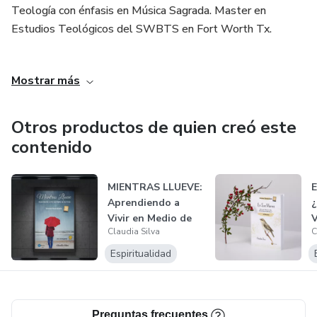
Teología con énfasis en Música Sagrada. Master en
Estudios Teológicos del SWBTS en Fort Worth Tx.
Es escritora, cantante y compositora cristiana. Creadora de
Mostrar más
contenido cristiano para redes sociales. Directora del
ministerio de Mujeres RDoce y RDoceRadio. Conductora de
los programas: Converesemos de Todo un Poco con
Otros productos de quien creó este
Claudia Silva, Lo que Está Pasando, Noticias de Geopolítica
contenido
con conciencia cristiana. y Concierto para el Alma. Directora
del ministerio musical Kadash. Escritora de libros de
MIENTRAS LLUEVE:
E
literatura devocional. Conferencista para mujeres, parejas y
Aprendiendo a
¿
padres de familia.
Vivir en Medio de
V
Claudia Silva
C
las Crisis
D
Espiritualidad
Preguntas frecuentes