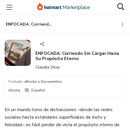
Ir
Ir
Ir
al
a
al
contenido
la
pie
principal
página
de
ENFOCADA: Corriendo Sin Cargar Hacia Su Propósito Eterno
de
página
pago
ENFOCADA: Corriendo Sin Cargar Hacia
Su Propósito Eterno
Claudia Silva
Formato
:
eBooks o Documentos
Idioma
:
Español
En un mundo lleno de distracciones –desde las redes
sociales hasta estándares superficiales de éxito y
felicidad–, es fácil perder de vista el propósito eterno de