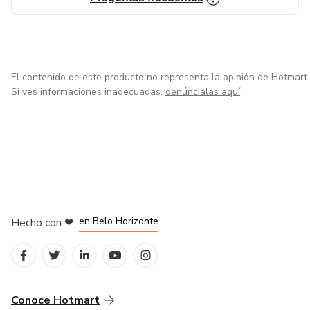
El contenido de este producto no representa la opinión de Hotmart.
Si ves informaciones inadecuadas,
denúncialas aquí
en Ciudad de México
en Bogotá
en Amsterdam
en Madrid
en Belo Horizonte
Hecho con
❤
Conoce Hotmart