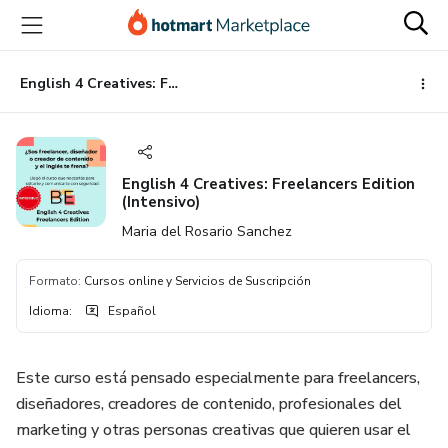
Ir
Ir
Ir
al
a
al
contenido
la
pie
principal
página
de
English 4 Creatives: Freelancers Edition (Intensivo)
de
página
pago
English 4 Creatives: Freelancers Edition
(Intensivo)
Maria del Rosario Sanchez
Formato
:
Cursos online y Servicios de Suscripción
Idioma
:
Español
Este curso está pensado especialmente para freelancers,
diseñadores, creadores de contenido, profesionales del
marketing y otras personas creativas que quieren usar el