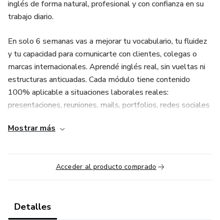
inglés de forma natural, profesional y con confianza en su
trabajo diario.
En solo 6 semanas vas a mejorar tu vocabulario, tu fluidez
y tu capacidad para comunicarte con clientes, colegas o
marcas internacionales. Aprendé inglés real, sin vueltas ni
estructuras anticuadas. Cada módulo tiene contenido
100% aplicable a situaciones laborales reales:
presentaciones, reuniones, mails, portfolios, redes sociales
y más.
Mostrar más
🎯 ¿Qué incluye esta versión intensiva?
6 módulos semanales con enfoque práctico
Acceder al producto comprado
Clases grabadas para ver cuando quieras
Detalles
Actividades interactivas y descargables