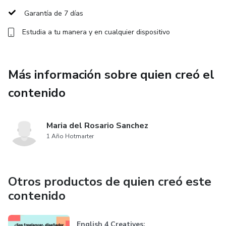
Garantía de 7 días
Correcciones personalizadas
Estudia a tu manera y en cualquier dispositivo
Comunidad online para intercambiar ideas
Espacio para consultas con la profe
Más información sobre quien creó el
contenido
💡 Ideal para vos si:
Usás inglés en tu trabajo creativo pero querés ganar
Maria del Rosario Sanchez
seguridad
1 Año Hotmarter
Tenés clientes o proyectos internacionales
Otros productos de quien creó este
Querés mejorar tu speaking y writing sin estudiar de
contenido
memoria
Te aburren los cursos tradicionales y buscás algo con onda,
English 4 Creatives: