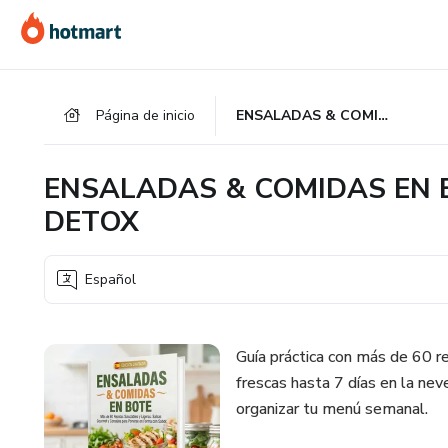
Ir
Ir
Ir
al
a
al
contenido
la
pie
principal
página
de
Página de inicio
ENSALADAS & COMIDAS EN BOTE: 60 RECETAS + 3 BONOS DETOX
de
página
pago
ENSALADAS & COMIDAS EN B
DETOX
Español
Guía práctica con más de 60 r
frescas hasta 7 días en la nev
organizar tu menú semanal.