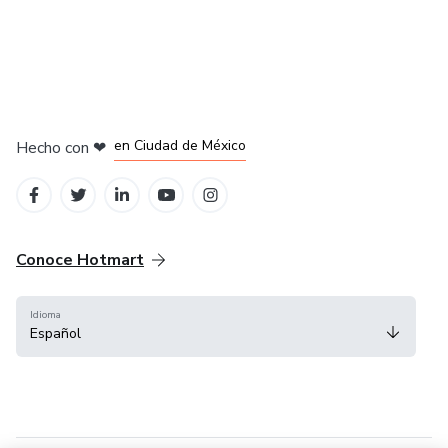
en Bogotá
en Amsterdam
en Madrid
en Ciudad de México
Hecho con
❤
en Belo Horizonte
Conoce Hotmart
Idioma
Español