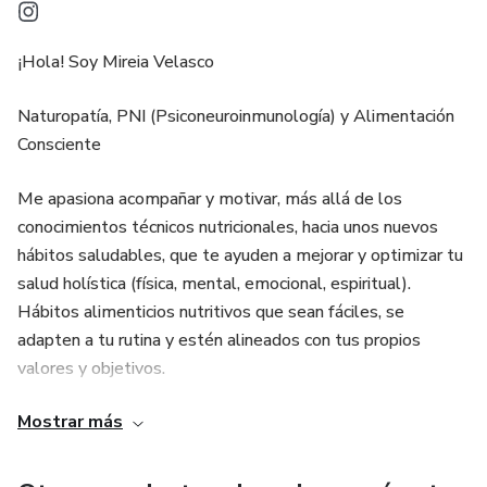
¡Hola! Soy Mireia Velasco
Naturopatía, PNI (Psiconeuroinmunología) y Alimentación
Consciente
Me apasiona acompañar y motivar, más allá de los
conocimientos técnicos nutricionales, hacia unos nuevos
hábitos saludables, que te ayuden a mejorar y optimizar tu
salud holística (física, mental, emocional, espiritual).
Hábitos alimenticios nutritivos que sean fáciles, se
adapten a tu rutina y estén alineados con tus propios
valores y objetivos.
Mostrar más
Mi misión es acompañarte a través de un autoaprendizaje y
de saberte escuchar, para que conectes realmente con tu
cuerpo y sus señales.