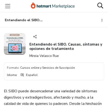
Ir
Ir
Ir
al
a
al
contenido
la
pie
principal
página
de
Entendiendo el SIBO. Causas, síntomas y opciones de tratamiento
de
página
pago
Entendiendo el SIBO. Causas, síntomas y
opciones de tratamiento
Mireia Velasco Rue
Formato
:
Cursos online y Servicios de Suscripción
Idioma
:
Español
El SIBO puede desencadenar una variedad de síntomas
digestivos y extradigestivos, afectando y mucho, a la
calidad de vida de quienes lo padecen. Desde la hinchazón