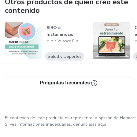
Otros productos de quien creó este
contenido
SIBO e
C
histaminosis
e
Mireia Velasco Rue
M
Salud y Deportes
Preguntas frecuentes
El contenido de este producto no representa la opinión de Hotmart.
Si ves informaciones inadecuadas,
denúncialas aquí