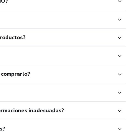
IO?
productos?
 comprarlo?
ormaciones inadecuadas?
s?