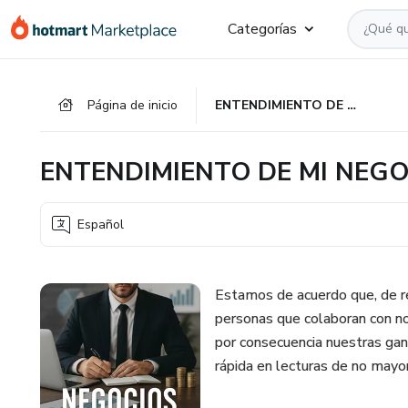
Ir
Ir
Ir
Categorías
al
a
al
contenido
la
pie
principal
página
de
Página de inicio
ENTENDIMIENTO DE MI NEGOCIO
de
página
pago
ENTENDIMIENTO DE MI NEGO
Español
Estamos de acuerdo que, de r
personas que colaboran con no
por consecuencia nuestras gan
rápida en lecturas de no mayo