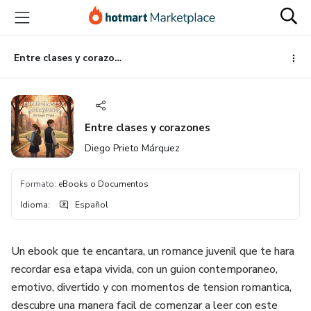
Ir
Ir
Ir
al
a
al
contenido
la
pie
principal
página
de
Entre clases y corazones
de
página
pago
Entre clases y corazones
Diego Prieto Márquez
Formato
:
eBooks o Documentos
Idioma
:
Español
Un ebook que te encantara, un romance juvenil que te hara
recordar esa etapa vivida, con un guion contemporaneo,
emotivo, divertido y con momentos de tension romantica,
descubre una manera facil de comenzar a leer con este