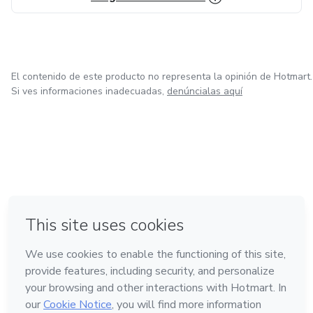
El contenido de este producto no representa la opinión de Hotmart.
Si ves informaciones inadecuadas,
denúncialas aquí
en Bogotá
en Amsterdam
en Madrid
en Ciudad de México
Hecho con
❤
en Belo Horizonte
Conoce Hotmart