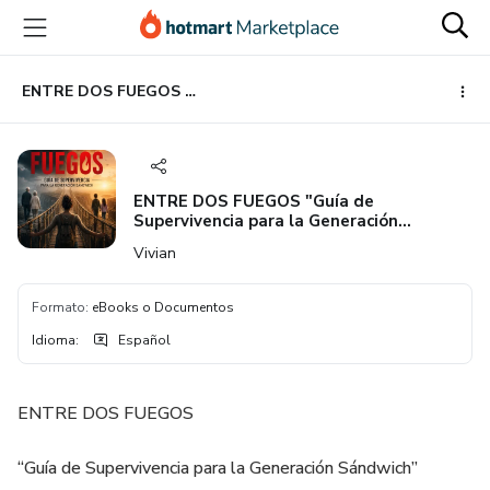
Ir
Ir
Ir
al
a
al
contenido
la
pie
principal
página
de
ENTRE DOS FUEGOS "Guía de Supervivencia para la Generación Sándwich"
de
página
pago
ENTRE DOS FUEGOS "Guía de
Supervivencia para la Generación
Sándwich"
Vivian
Formato
:
eBooks o Documentos
Idioma
:
Español
ENTRE DOS FUEGOS
“Guía de Supervivencia para la Generación Sándwich”