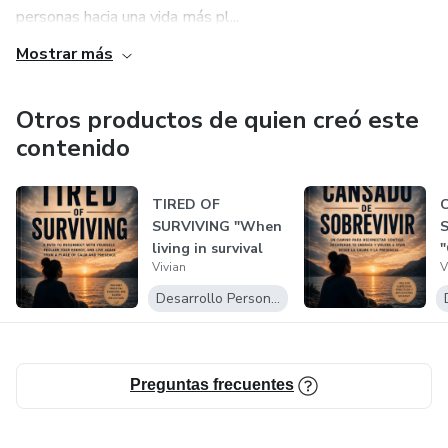
personas hacia una vida más pl...
Mostrar más
Otros productos de quien creó este
contenido
TIRED OF
SURVIVING "When
living in survival
"
Vivian
V
mode becomes
M
you...
V
Desarrollo Personal
Preguntas frecuentes