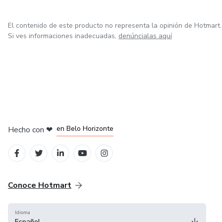
El contenido de este producto no representa la opinión de Hotmart.
Si ves informaciones inadecuadas,
denúncialas aquí
en Ciudad de México
en Bogotá
en Amsterdam
en Madrid
en Belo Horizonte
Hecho con
❤
Conoce Hotmart
Idioma
Español