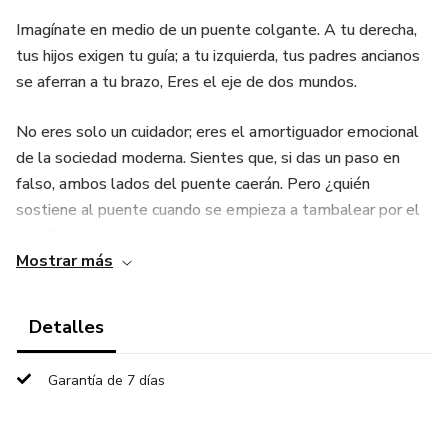
Imagínate en medio de un puente colgante. A tu derecha,
tus hijos exigen tu guía; a tu izquierda, tus padres ancianos
se aferran a tu brazo, Eres el eje de dos mundos.
No eres solo un cuidador; eres el amortiguador emocional
de la sociedad moderna. Sientes que, si das un paso en
falso, ambos lados del puente caerán. Pero ¿quién
sostiene al puente cuando se empieza a tambalear por el
peso?
Mostrar más
Este material no es solo informativo; es un salvavidas
diseñado para que recuperes tu identidad sin abandonar tus
Detalles
responsabilidades.
Garantía de 7 días