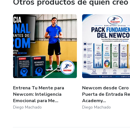
Otros productos de quien creó
✅ Cómo desarrollar clases din
¿Qué incluye el curso?
🎥 10 módulos completos con 
📚 Material de estudio compl
📝 Evaluación final en cada mó
📱 Acceso 100% online y asinc
Entrena Tu Mente para
Newcom desde Cero 
Newcom: Inteligencia
Puerta de Entrada Re
♾️ Acceso permanente al cont
Emocional para Me...
Academy...
Diego Machado
Diego Machado
🏅 Certificado de Participación 
¿Para quién está dirigido?