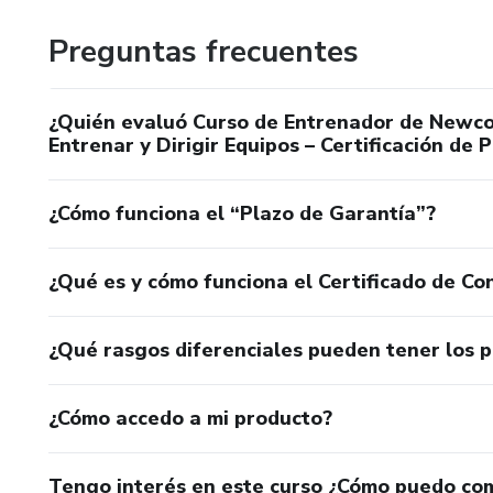
Profesores de Educación Física
Preguntas frecuentes
Entrenadores deportivos.
¿Quién evaluó Curso de Entrenador de Newco
Coordinadores de actividades r
Entrenar y Dirigir Equipos – Certificación de 
Jugadores de Newcom.
¿Cómo funciona el “Plazo de Garantía”?
Personas que desean iniciarse
¿Qué es y cómo funciona el Certificado de Con
Quienes buscan generar una nu
¿Qué rasgos diferenciales pueden tener los 
Una oportunidad en un mercad
¿Cómo accedo a mi producto?
Tengo interés en este curso ¿Cómo puedo co