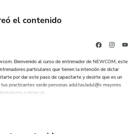
fundamentos del juego.
reó el contenido
 de los diferentes grupos de jugadores.
ctivas.
ivas.
 Newcom. Bienvenido al curso de entrenador de NEWCOM, este
para principiantes y avanzados.
entrenadores particulares que tienen la intención de dictar
tarte por dar este paso de capacitarte y decirte que es un
ntos efectivos.
ue tus practicantes serán personas adultas/adul@s mayores
tarismo e iniciar un ...
entes.
 rendimiento de tus jugadores.
 de la experiencia real en cancha.