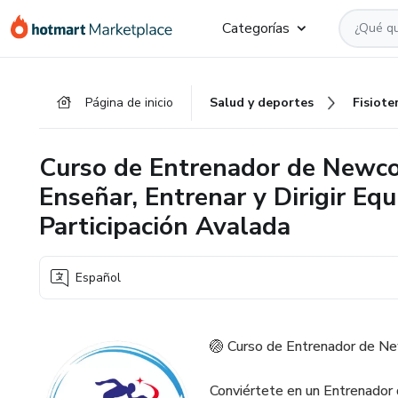
Ir
Ir
Ir
Categorías
al
a
al
contenido
la
pie
principal
página
de
Página de inicio
Salud y deportes
Fisiote
de
página
pago
Curso de Entrenador de Newc
Enseñar, Entrenar y Dirigir Equ
Participación Avalada
Español
🏐 Curso de Entrenador de Ne
Conviértete en un Entrenado