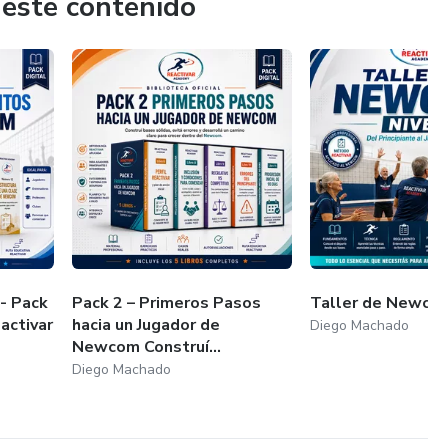
 este contenido
ámicas, seguras y motivadoras.
clases reales grabadas.
ementario.
dulo para reforzar el aprendizaje.
rónico.
- Pack
Pack 2 – Primeros Pasos
Taller de Newcom
activar
hacia un Jugador de
Diego Machado
enido.
Newcom Construí...
Diego Machado
Avalada al finalizar.