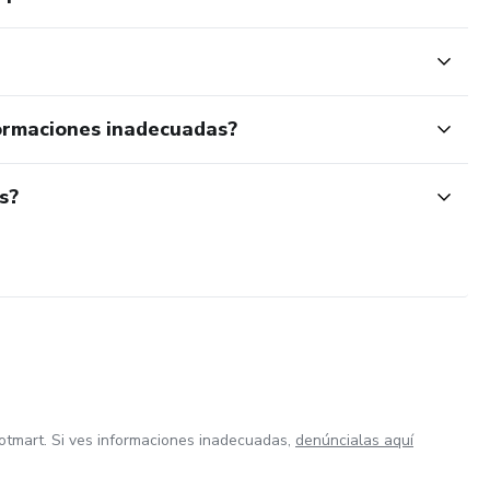
ormaciones inadecuadas?
s?
otmart. Si ves informaciones inadecuadas,
denúncialas aquí