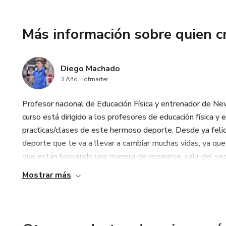
✅ Reglamento actualizado y 
Más información sobre quien c
✅ Categorías y características
✅ Técnicas individuales y cole
Diego Machado
3 Año Hotmarter
✅ Tácticas ofensivas y defens
Profesor nacional de Educación Física y entrenador de
✅ Metodologías de enseñanza 
curso está dirigido a los profesores de educación física y 
practicas/clases de este hermoso deporte. Desde ya felici
✅ Planificación de entrenamie
deporte que te va a llevar a cambiar muchas vidas, ya q
que están buscando una manera de recrearse, salir del seden
✅ Corrección de errores frecu
Mostrar más
✅ Estrategias para mejorar el
✅ Consejos prácticos obtenidos