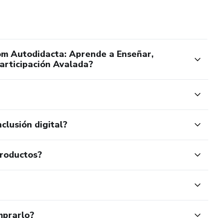
.
m Autodidacta: Aprende a Enseñar,
ecreativas.
Participación Avalada?
 en el deporte.
clusión digital?
eva oportunidad laboral e ingresos adicionales.
productos?
o en expansión
mprarlo?