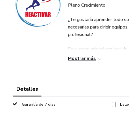
Pleno Crecimiento
¿Te gustaría aprender todo so
necesarias para dirigir equipo
profesional?
Este curso asincrónico ha sid
cualquier lugar y en cualquie
Mostrar más
apoyo y evaluaciones finales 
El Newcom es uno de los depo
generando una gran demanda d
Detalles
deportivos, asociaciones y esp
Garantía de 7 días
Estu
¿Qué aprenderás?
✅ Historia y origen del Newc