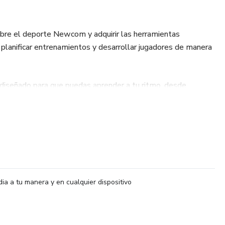
bre el deporte Newcom y adquirir las herramientas
s, planificar entrenamientos y desarrollar jugadores de manera
o diseñado para que puedas aprender a tu ritmo, desde
r momento, accediendo a clases reales grabadas, material de
en cada módulo.
rtes con mayor crecimiento en Argentina y Latinoamérica,
e entrenadores capacitados en clubes, municipios, centros
acios recreativos.
dia a tu manera y en cualquier dispositivo
om.