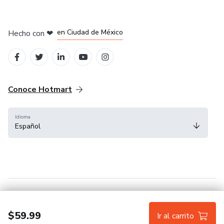
en Bogotá
en Amsterdam
en Madrid
en Ciudad de México
Hecho con
❤
en Belo Horizonte
Conoce Hotmart
Idioma
Español
FAQ
Términos
Privacidad
Cookies
$59.99
Ir al carrito