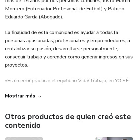
mas de 15 años por dos personas comunes, Justo Martin
Montero (Entrenador Profesional de Futbol) y Patricio
Eduardo García (Abogado).
La finalidad de esta comunidad es ayudar a todas la
personas apasionadas, profesionales y emprendedores, a
rentabilizar su pasión, desarrollarse personalmente,
conseguir trabajo y aprender como generar ingresos en sus
proyectos.
«Es un error practicar el equilibrio Vida/Trabajo, en YO SÉ
creemos en la integración de ambas«.
Mostrar más
Si te dedicas a lo que amas no trabajaras ni un segundo en
tu vida…
Otros productos de quien creó este
contenido
Bienvenid@ te ayudaremos a rentabilizar tu pasión