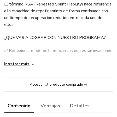
El término RSA (Repeated Sprint Hability) hace referencia
a la capacidad de repetir sprints de forma continuada con
un tiempo de recuperación reducido entre cada uno de
ellos.
¿QUÉ VAS A LOGRAR CON NUESTRO PROGRAMA?
✅ Reflexionar modelos biomecánicos que están invadiendo
a los deportes de características situacionales.
Mostrar más
✅ Incorporar los puntos clave para “aprender y entender a
la alta intensidad” de rendimiento deportivo en esa área.
Acceder al producto comprado
✅ Evaluar y prescribir entrenamiento de alta intensidad
deportiva
Contenido
Ventajas
Detalles
✅ Interpretar y reinterpretar el entrenamiento de la