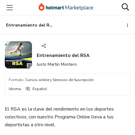
Ir
Ir
Ir
al
a
al
contenido
la
pie
principal
página
de
Entrenamiento del RSA
de
página
pago
Entrenamiento del RSA
Justo Martin Montero
Formato
:
Cursos online y Servicios de Suscripción
Idioma
:
Español
El RSA es la clave del rendimiento en los deportes
colectivos, con nuestro Programa Online lleva a tus
deportistas a otro nivel.