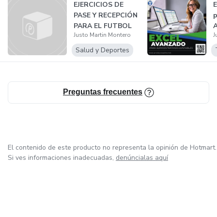
EJERCICIOS DE
E
PASE Y RECEPCIÓN
p
PARA EL FUTBOL
A
Justo Martin Montero
J
C
Salud y Deportes
Preguntas frecuentes
El contenido de este producto no representa la opinión de Hotmart.
Si ves informaciones inadecuadas,
denúncialas aquí